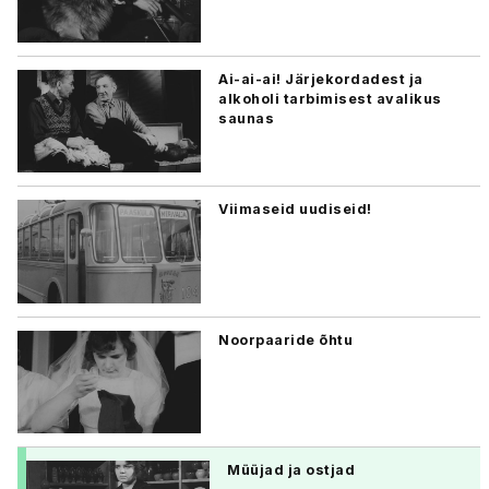
Ai-ai-ai! Järjekordadest ja
alkoholi tarbimisest avalikus
saunas
Viimaseid uudiseid!
Noorpaaride õhtu
Müüjad ja ostjad