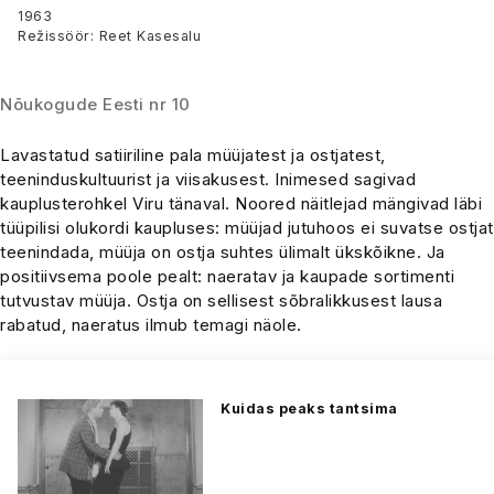
1963
Režissöör: Reet Kasesalu
Nõukogude Eesti nr 10
Lavastatud satiiriline pala müüjatest ja ostjatest,
teeninduskultuurist ja viisakusest. Inimesed sagivad
kauplusterohkel Viru tänaval. Noored näitlejad mängivad läbi
tüüpilisi olukordi kaupluses: müüjad jutuhoos ei suvatse ostjat
teenindada, müüja on ostja suhtes ülimalt ükskõikne. Ja
positiivsema poole pealt: naeratav ja kaupade sortimenti
tutvustav müüja. Ostja on sellisest sõbralikkusest lausa
rabatud, naeratus ilmub temagi näole.
Kuidas peaks tantsima