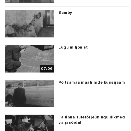
Bamby
Lugu miljonist
07:06
Põltsamaa maaliinide bussijaam
Tallinna Tuletõrjeühingu liikmed
väljasõidul