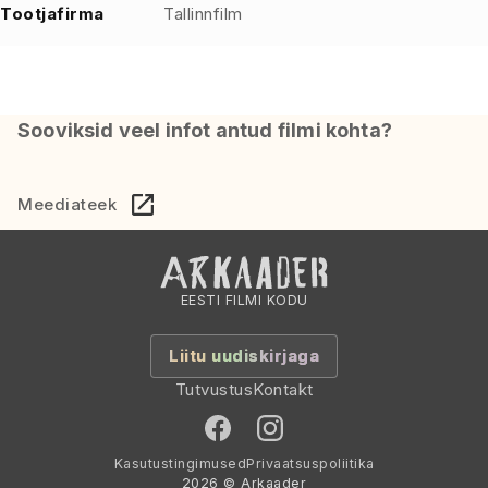
Tootjafirma
Tallinnfilm
Sooviksid veel infot antud filmi kohta?
Meediateek
EESTI FILMI KODU
Liitu uudiskirjaga
Tutvustus
Kontakt
Kasutustingimused
Privaatsuspoliitika
2026 © Arkaader