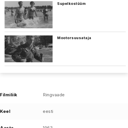
Supelkostüüm
Mootorsuusataja
Filmiliik
Ringvaade
Keel
eesti
Aasta
1963