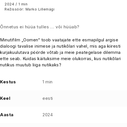
2024 / 1 min
Režissöör: Marko Lillemägi
Õnnetus ei hüüa tulles … või hüüab?
Minutifilm „Oomen“ toob vaatajate ette esmapilgul argise
dialoogi tavalise inimese ja nutikõlari vahel, mis aga kiiresti
kurjakuulutava pöörde võtab ja meie peategelase dilemma
ette seab. Kuidas käituksime meie olukorras, kus nutikõlari
nutikus muutub liiga nutikaks?
Kestus
1 min
Keel
eesti
Aasta
2024