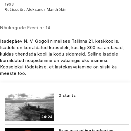
1963
Režissöör: Aleksandr Mandrõkin
Nõukogude Eesti nr 14
Isadepäev N. V. Gogoli nimelises Tallinna 21. keskkoolis.
Isadele on korraldatud koosolek, kus ligi 300 isa arutavad,
kuidas tihendada kooli ja kodu sidemeid. Selline isadele
korraldatud nõupidamine on vabariigis üks esimesi.
Koosolekul tõdetakse, et lastekasvatamine on siiski ka
meeste töö.
Distants
24:24
Rahvusvaheline isadepäev