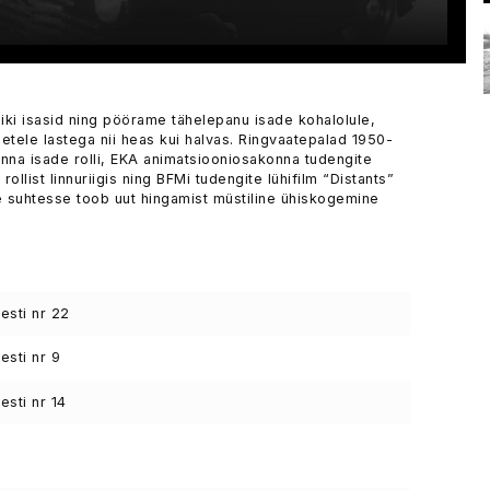
iki isasid ning pöörame tähelepanu isade kohalolule,
tele lastega nii heas kui halvas. Ringvaatepalad 1950-
nna isade rolli, EKA animatsiooniosakonna tudengite
ollist linnuriigis ning BFMi tudengite lühifilm “Distants”
le suhtesse toob uut hingamist müstiline ühiskogemine
sti nr 22
sti nr 9
sti nr 14