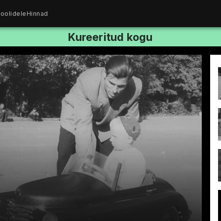
oolidele
Hinnad
Kureeritud kogu