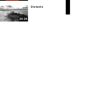
Distants
24:24