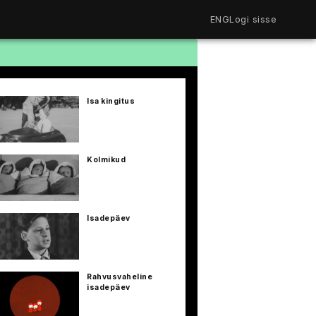
ENG
Logi sisse
Filmiriiul
Kureeritud kogud
Filmikaart
Isa kingitus
Ajajoon
Koolidele
Hinnad
ENG
Kolmikud
Isadepäev
Rahvusvaheline
isadepäev