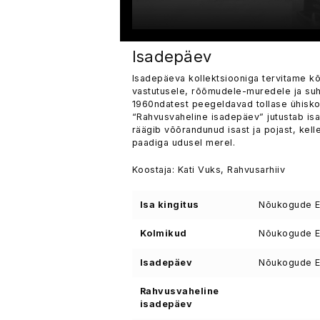
Isadepäev
Isadepäeva kollektsiooniga tervitame kõ
vastutusele, rõõmudele-muredele ja suhe
1960ndatest peegeldavad tollase ühisko
“Rahvusvaheline isadepäev” jutustab isa r
räägib võõrandunud isast ja pojast, kel
paadiga udusel merel.
Koostaja: Kati Vuks, Rahvusarhiiv
Isa kingitus
Nõukogude Ee
Kolmikud
Nõukogude Ee
Isadepäev
Nõukogude Ee
Rahvusvaheline
isadepäev