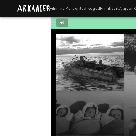
Filmiriiul
Kureeritud kogud
Filmikaart
Ajajoon
K