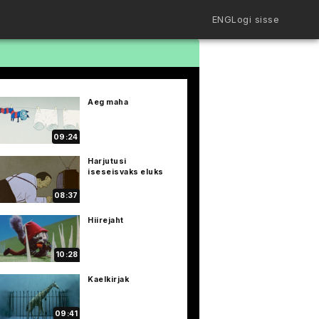
ENG
Logi sisse
Filmiriiul
Kureeritud kogud
Filmikaart
Aeg maha
Ajajoon
Koolidele
Hinnad
09:24
ENG
Harjutusi
iseseisvaks eluks
08:37
Hiirejaht
10:28
Kaelkirjak
09:41