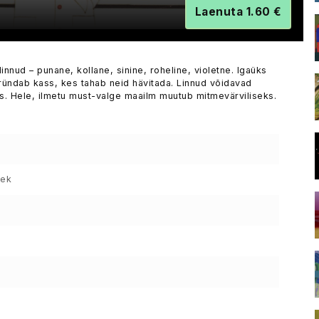
Laenuta 1.60 €
nnud – punane, kollane, sinine, roheline, violetne. Igaüks
 ründab kass, kes tahab neid hävitada. Linnud võidavad
ks. Hele, ilmetu must-valge maailm muutub mitmevärviliseks.
sek