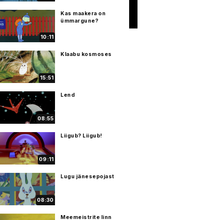
Kas maakera on
ümmargune?
10:11
Klaabu kosmoses
15:51
Lend
08:55
Liigub? Liigub!
09:11
Lugu jänesepojast
08:30
Meemeistrite linn