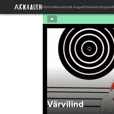
Filmiriiul
Kureeritud kogud
Filmikaart
Ajajoon
K
Värvilind