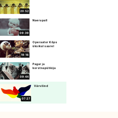
20:52
Naerupall
09:39
Operaator Kõps
üksikul saarel
19:16
Pagar ja
korstnapühkija
09:44
Värvilind
07:27