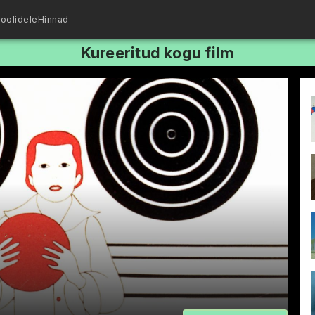
oolidele
Hinnad
Kureeritud kogu film