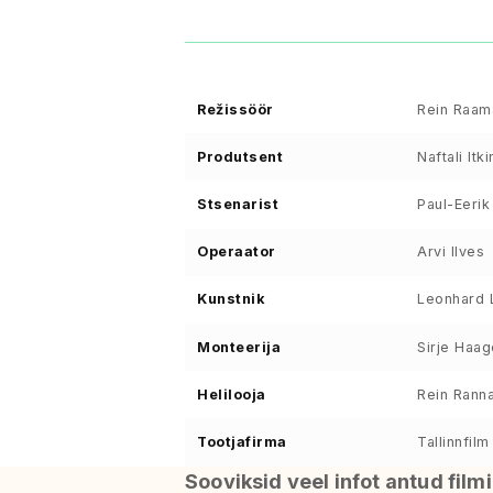
Režissöör
Rein Raam
Produtsent
Naftali Itki
Stsenarist
Paul-Eeri
Operaator
Arvi Ilves
Kunstnik
Leonhard 
Monteerija
Sirje Haag
Helilooja
Rein Rann
Tootjafirma
Tallinnfilm
Sooviksid veel infot antud film