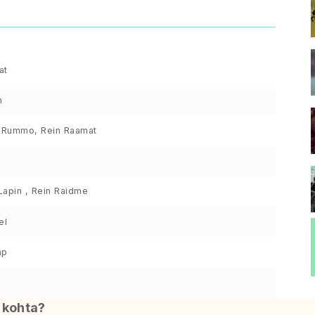
at
n
k Rummo, Rein Raamat
Lapin , Rein Raidme
el
ap
i kohta?