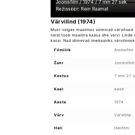
Joonisfilm / 1974 / 7 min 27 sek
Režissöör: Rein Raamat
Värvilind (1974)
Must-valges maailmas sünnivad värvilised li
neist toob maailma kaasa ühe värvi. Linde
kassi. Nad ühinevad imekauniks värvilinnu
Filmiliik
Animafilm
Žanr
Joonisfilm
Kestus
7 min 27 
Keel
eesti
Aasta
1974
Värv
Värviline
Heli
Helifilm