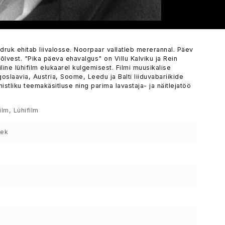
ruk ehitab liivalosse. Noorpaar vallatleb mererannal. Päev
vest. "Pika päeva ehavalgus" on Villu Kalviku ja Rein
line lühifilm elukaarel kulgemisest. Filmi muusikalise
slaavia, Austria, Soome, Leedu ja Balti liiduvabariikide
stliku teemakäsitluse ning parima lavastaja- ja näitlejatöö
ilm, Lühifilm
sek