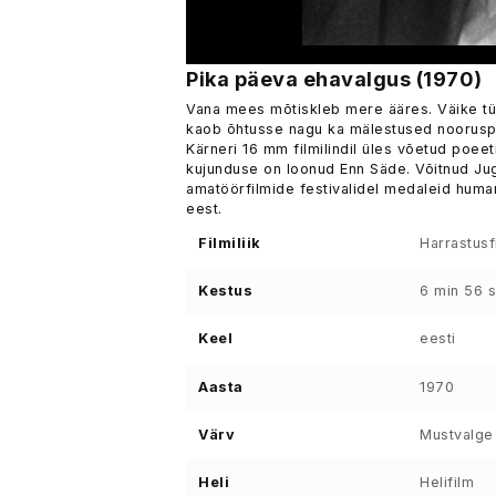
Pika päeva ehavalgus (1970)
Vana mees mõtiskleb mere ääres. Väike tüd
kaob õhtusse nagu ka mälestused nooruspõl
Kärneri 16 mm filmilindil üles võetud poeeti
kujunduse on loonud Enn Säde. Võitnud Jugo
amatöörfilmide festivalidel medaleid humani
eest.
Filmiliik
Harrastusf
Kestus
6 min 56 
Keel
eesti
Aasta
1970
Värv
Mustvalge
Heli
Helifilm