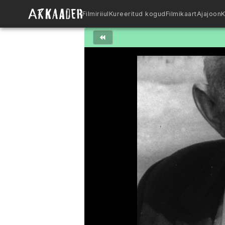
Filmiriiul
Kureeritud kogud
Filmikaart
Ajajoon
K