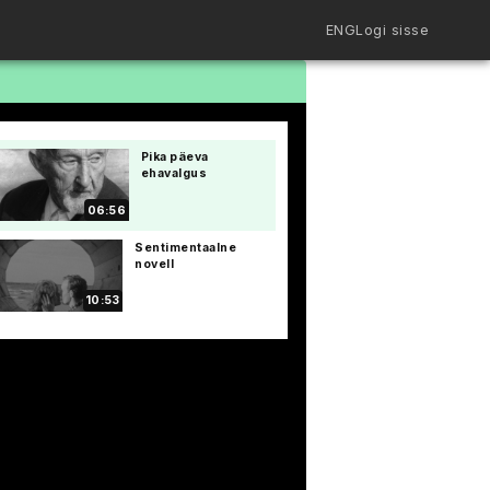
ENG
Logi sisse
Filmiriiul
Kureeritud kogud
Filmikaart
Pika päeva
Ajajoon
ehavalgus
Koolidele
Hinnad
06:56
ENG
Sentimentaalne
novell
10:53