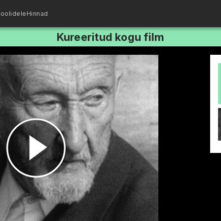
oolidele
Hinnad
Kureeritud kogu film
Esita
video