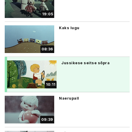
19:05
Kaks lugu
08:36
Jussikese seitse sõpra
10:11
Naerupall
09:39