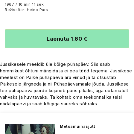
1967 / 10 min 11 sek
Režissöör: Heino Pars
Laenuta 1.60 €
Jussikesele meeldib üle kõige pühapäev. Siis saab
hommikust õhtuni mängida ja ei pea tööd tegema. Jussikese
meelest on Päike pühapäeva ära viinud ja ta otsustab
Päikesele järgneda ja nii Pühapäevamaale jõuda. Jussikese
tee pühapäeva juurde kujuneb päris pikaks, aga ootamatult
vahvaks ja huvitavaks. Ta kohtab oma teekonnal ka teisi
nädalapäevi ja saab kõigiga suureks sõbraks.
Metsamuinasjutt