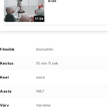
Krõll
17:54
Filmiliik
Animafilm
Kestus
10 min 11 sek
Keel
eesti
Aasta
1967
Värv
Värviline