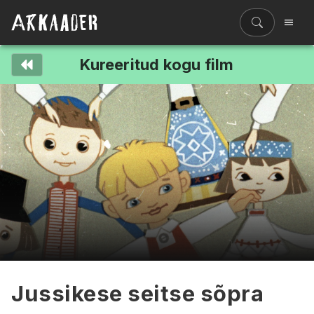
Kureeritud kogu film
Filmiriiul
Kureeritud kogud
Filmikaart
Ajajoon
Koolidele
Hinnad
ENG
Jussikese seitse sõpra