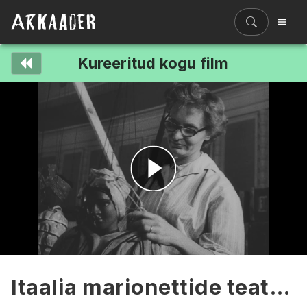
Kureeritud kogu film
Filmiriiul
Kureeritud kogud
Filmikaart
Ajajoon
Koolidele
Hinnad
Esita
ENG
video
Itaalia marionettide teater