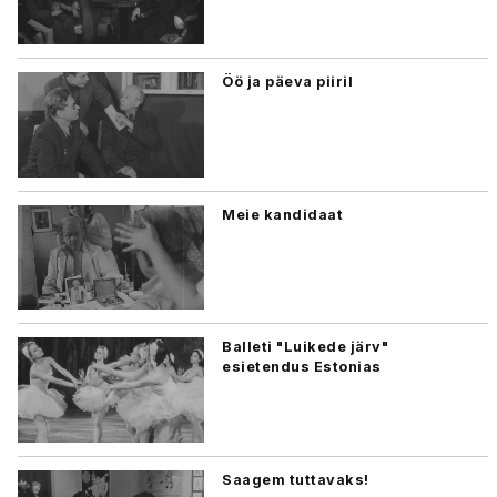
Öö ja päeva piiril
Meie kandidaat
Balleti "Luikede järv"
esietendus Estonias
Saagem tuttavaks!