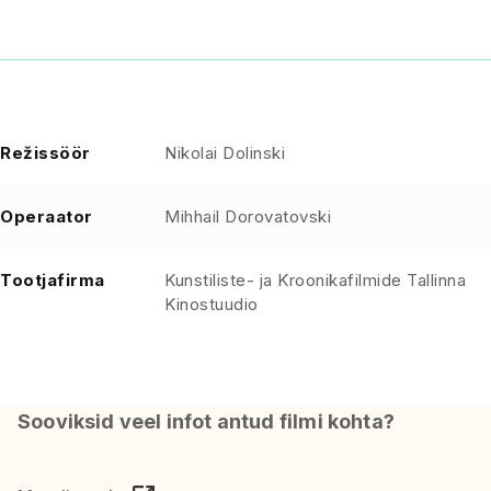
Režissöör
Nikolai Dolinski
Operaator
Mihhail Dorovatovski
Tootjafirma
Kunstiliste- ja Kroonikafilmide Tallinna
Kinostuudio
Sooviksid veel infot antud filmi kohta?