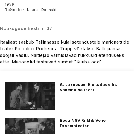
Eestis
1959
Režissöör: Nikolai Dolinski
Nõukogude Eesti nr 37
Itaaliast saabub Tallinnasse külalisetendustele marionettide
teater Piccoli di Podrecca. Trupp võetakse Balti jaamas
soojalt vastu. Näitlejad valmistavad nukkusid etenduseks
ette. Marionetid tantsivad rumbat "Kuuba ööd".
A. Jakobsoni Elu tsitadellis
Vanemuise laval
Eesti NSV Riiklik Vene
Draamateater