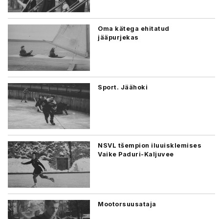
Oma kätega ehitatud
jääpurjekas
Sport. Jäähoki
NSVL tšempion iluuisklemises
Vaike Paduri-Kaljuvee
Mootorsuusataja