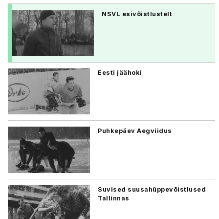
NSVL esivõistlustelt
Eesti jäähoki
Puhkepäev Aegviidus
Suvised suusahüppevõistlused
Tallinnas