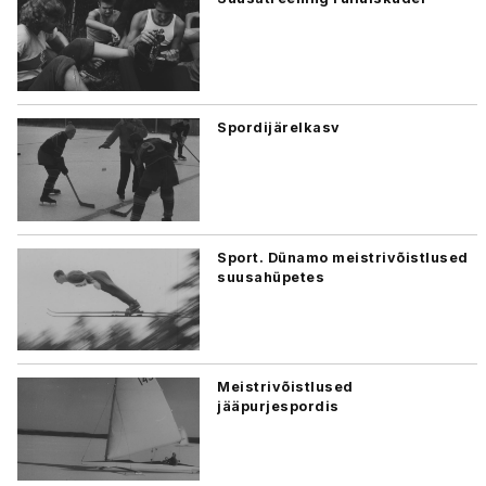
Spordijärelkasv
Sport. Dünamo meistrivõistlused
suusahüpetes
Meistrivõistlused
jääpurjespordis