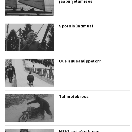
jääpurjetamises
Spordisündmusi
Uus suusahüppetorn
Talimotokross
NSVL esivõistlused