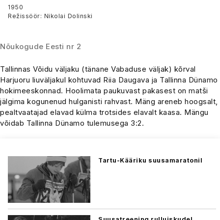
1950
Režissöör: Nikolai Dolinski
Nõukogude Eesti nr 2
Tallinnas Võidu väljaku (tänane Vabaduse väljak) kõrval
Harjuoru liuväljakul kohtuvad Riia Daugava ja Tallinna Dünamo
hokimeeskonnad. Hoolimata paukuvast pakasest on matši
jälgima kogunenud hulganisti rahvast. Mäng areneb hoogsalt,
pealtvaatajad elavad külma trotsides elavalt kaasa. Mängu
võidab Tallinna Dünamo tulemusega 3:2.
Tartu-Kääriku suusamaratonil
Suusatreening rulluiskudel