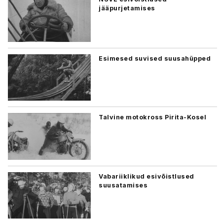
jääpurjetamises
Esimesed suvised suusahüpped
Talvine motokross Pirita-Kosel
Vabariiklikud esivõistlused
suusatamises