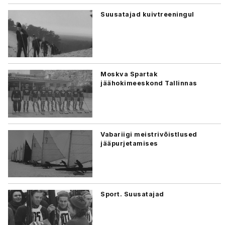
Suusatajad kuivtreeningul
Moskva Spartak
jäähokimeeskond Tallinnas
Vabariigi meistrivõistlused
jääpurjetamises
Sport. Suusatajad