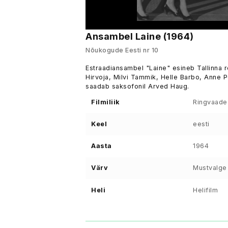
Ansambel Laine (1964)
Nõukogude Eesti nr 10
Estraadiansambel "Laine" esineb Tallinna r
Hirvoja, Milvi Tammik, Helle Barbo, Anne P
saadab saksofonil Arved Haug.
Filmiliik
Ringvaade
Keel
eesti
Aasta
1964
Värv
Mustvalge
Heli
Helifilm