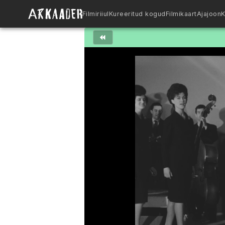
Filmiriiul
Kureeritud kogud
Filmikaart
Ajajoon
K