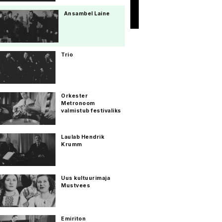
Ansambel Laine
Trio
Orkester
Metronoom
valmistub festivaliks
Laulab Hendrik
Krumm
Uus kultuurimaja
Mustvees
Emiriton