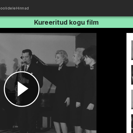
oolidele
Hinnad
Kureeritud kogu film
Esita
video