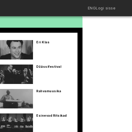
ENG
Logi sisse
Filmiriiul
Kureeritud kogud
Filmikaart
Eri Klas
Ajajoon
Koolidele
Hinnad
ENG
Džässifestival
Rahvamuusika
Esinevad Ritsikad