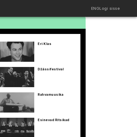
ENG
Logi sisse
Filmiriiul
Kureeritud kogud
Filmikaart
Eri Klas
Ajajoon
Koolidele
Hinnad
ENG
Džässifestival
Rahvamuusika
Esinevad Ritsikad