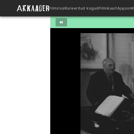
Filmiriiul
Kureeritud kogud
Filmikaart
Ajajoon
K