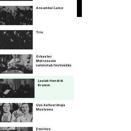
Ansambel Laine
Trio
Orkester
Metronoom
valmistub festivaliks
Laulab Hendrik
Krumm
Uus kultuurimaja
Mustvees
Emiriton