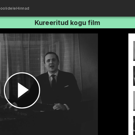
oolidele
Hinnad
Kureeritud kogu film
Esita
video