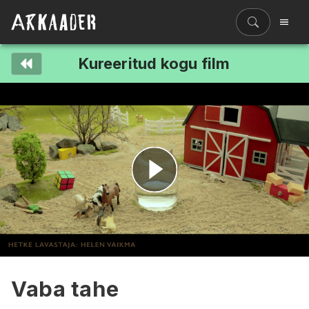
Kureeritud kogu film
Filmiriiul
Kureeritud kogud
Filmikaart
Ajajoon
Koolidele
Hinnad
Esita
ENG
video
Vaba tahe