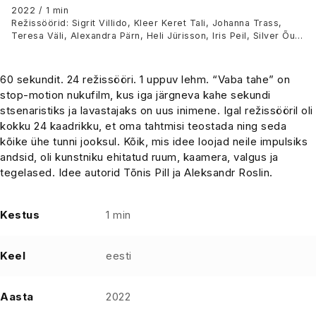
2022 / 1 min
Režissöörid: Sigrit Villido, Kleer Keret Tali, Johanna Trass,
Teresa Väli, Alexandra Pärn, Heli Jürisson, Iris Peil, Silver Õun,
Katariina Škurinski, Teresa Juksaar, Triin Toomesaar, Katariina
Aule, Helle Ly Tomberg, Alesja Suzdaltseva, Matilde Matvere,
Tanel Toom, Ave Palm, Margit Kajak, Tormi Torop, Helen
60 sekundit. 24 režissööri. 1 uppuv lehm. “Vaba tahe” on
Vaikma, Joosep Vaikma, Laura Raud, German Golub, Kaspar
stop-motion nukufilm, kus iga järgneva kahe sekundi
Erik Lind
stsenaristiks ja lavastajaks on uus inimene. Igal režissööril oli
kokku 24 kaadrikku, et oma tahtmisi teostada ning seda
kõike ühe tunni jooksul. Kõik, mis idee loojad neile impulsiks
andsid, oli kunstniku ehitatud ruum, kaamera, valgus ja
tegelased. Idee autorid Tõnis Pill ja Aleksandr Roslin.
Kestus
1 min
Keel
eesti
Aasta
2022