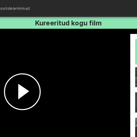
oolidele
Hinnad
Kureeritud kogu film
Esita
video