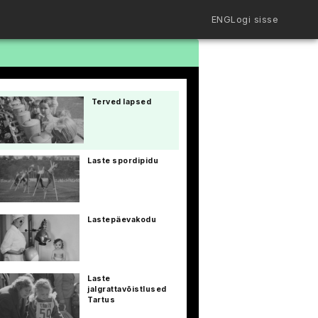
ENG
Logi sisse
Filmiriiul
Kureeritud kogud
Filmikaart
Terved lapsed
Ajajoon
Koolidele
Hinnad
ENG
Laste spordipidu
Lastepäevakodu
Laste
jalgrattavõistlused
Tartus