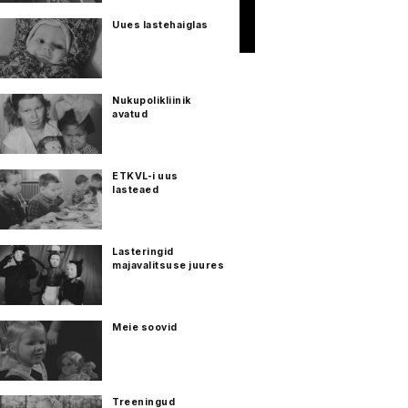
Uues lastehaiglas
Nukupolikliinik
avatud
ETKVL-i uus
lasteaed
Lasteringid
majavalitsuse juures
Meie soovid
Treeningud