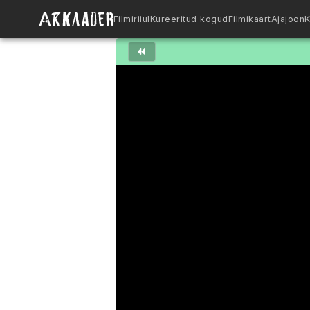
Filmiriiul
Kureeritud kogud
Filmikaart
Ajajoon
K