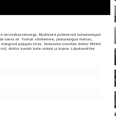
ste tervisekasvatusega. Mudilased pudenevad lasteaiamajast
da taeva all. Toimub võimlemine, jalutuskäigud metsas,
 mängivad paljajalu liivas. Sedasama soovitab doktor Mihkel
oll, doktor kuulab laste südant ja kopse. Lõpukaadrites