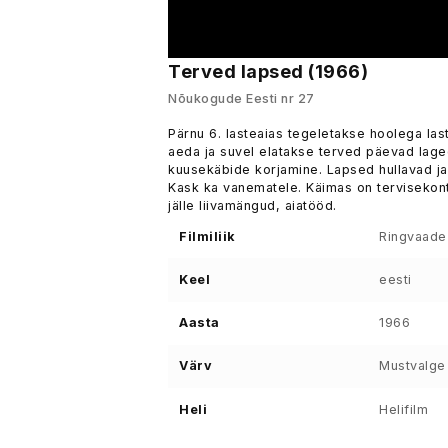
Terved lapsed (1966)
Nõukogude Eesti nr 27
Pärnu 6. lasteaias tegeletakse hoolega la
aeda ja suvel elatakse terved päevad lage
kuusekäbide korjamine. Lapsed hullavad ja
Kask ka vanematele. Käimas on tervisekontr
jälle liivamängud, aiatööd.
Filmiliik
Ringvaade
Keel
eesti
Aasta
1966
Värv
Mustvalge
Heli
Helifilm