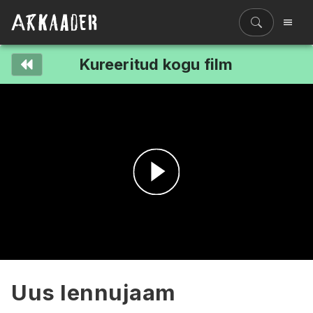
Kureeritud kogu film
Filmiriiul
Kureeritud kogud
Filmikaart
Ajajoon
Koolidele
Hinnad
Esita
ENG
video
Uus lennujaam