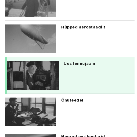
Hüpped aerostaadilt
Uus lennujaam
Õhuteedel
Noored purilendurid