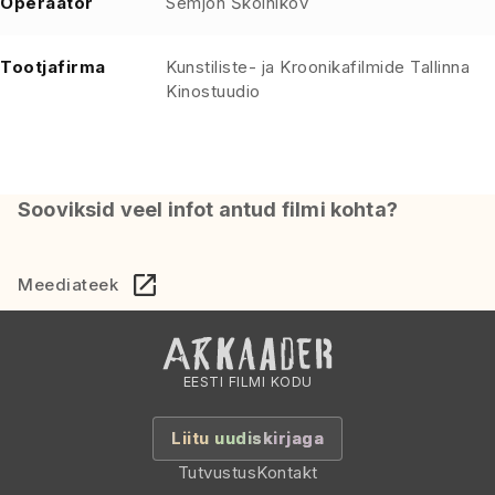
Operaator
Semjon Školnikov
Tootjafirma
Kunstiliste- ja Kroonikafilmide Tallinna
Kinostuudio
Sooviksid veel infot antud filmi kohta?
Meediateek
EESTI FILMI KODU
Liitu uudiskirjaga
Tutvustus
Kontakt