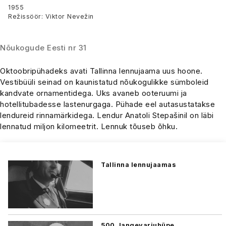
1955
Režissöör: Viktor Nevežin
Nõukogude Eesti nr 31
Oktoobripühadeks avati Tallinna lennujaama uus hoone.
Vestibüüli seinad on kaunistatud nõukogulikke sümboleid
kandvate ornamentidega. Uks avaneb ooteruumi ja
hotellitubadesse lastenurgaga. Pühade eel autasustatakse
lendureid rinnamärkidega. Lendur Anatoli Stepašinil on läbi
lennatud miljon kilomeetrit. Lennuk tõuseb õhku.
Tallinna lennujaamas
500. langevarjuhüpe