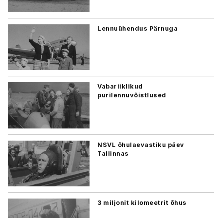
Lennuühendus Pärnuga
Vabariiklikud
purilennuvõistlused
NSVL õhulaevastiku päev
Tallinnas
3 miljonit kilomeetrit õhus