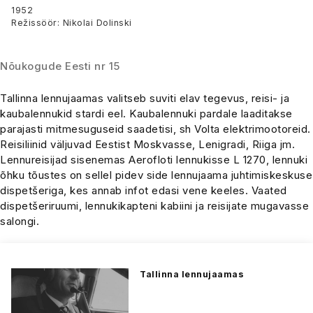
1952
Režissöör: Nikolai Dolinski
Nõukogude Eesti nr 15
Tallinna lennujaamas valitseb suviti elav tegevus, reisi- ja
kaubalennukid stardi eel. Kaubalennuki pardale laaditakse
parajasti mitmesuguseid saadetisi, sh Volta elektrimootoreid.
Reisiliinid väljuvad Eestist Moskvasse, Lenigradi, Riiga jm.
Lennureisijad sisenemas Aerofloti lennukisse L 1270, lennuki
õhku tõustes on sellel pidev side lennujaama juhtimiskeskuse
dispetšeriga, kes annab infot edasi vene keeles. Vaated
dispetšeriruumi, lennukikapteni kabiini ja reisijate mugavasse
salongi.
Tallinna lennujaamas