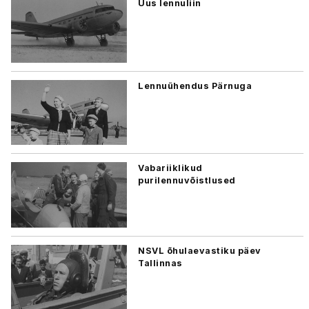
Uus lennuliin
Lennuühendus Pärnuga
Vabariiklikud
purilennuvõistlused
NSVL õhulaevastiku päev
Tallinnas