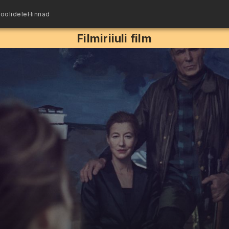
oolidele
Hinnad
Filmiriiuli film