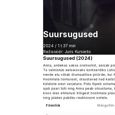
Suursugused
2024 / 1 t 37 min
Režissöör: Juris Kursietis
Suursugused (2024)
Anna, andekas saksa orelisolist, seisab p
Ta valmistub eelseisvaks kontserdiks Lätis
nende elu võtab dramaatilise pöörde, kui 
Hoolimata toimuvast, otsustavad nad kaitst
külaliste eest varjatuna. Pidu lõpeb ootama
ajab paari tülli ning Anna peab otsustama, 
koos üles ehitanud. Kõigest hoolimata püüa
ning jäädes publiku reaktsiooni ootele.
Filmiliik
Mängufilm