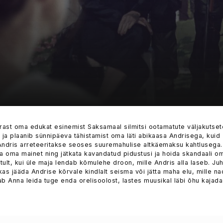
ärast oma edukat esinemist Saksamaal silmitsi ootamatute väljakutset
 ja plaanib sünnipäeva tähistamist oma läti abikaasa Andrisega, kuid
Andris arreteeritakse seoses suuremahulise altkäemaksu kahtlusega.
a oma mainet ning jätkata kavandatud pidustusi ja hoida skandaali o
tult, kui üle maja lendab kõmulehe droon, mille Andris alla laseb. Ju
kas jääda Andrise kõrvale kindlalt seisma või jätta maha elu, mille na
b Anna leida tuge enda orelisoolost, lastes muusikal läbi õhu kajada