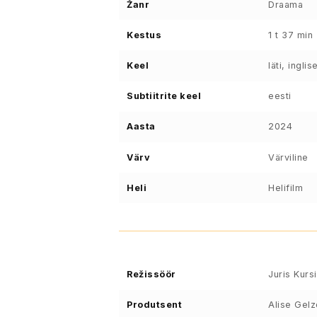
Žanr
Draama
Kestus
1 t 37 min
Keel
läti, inglis
Subtiitrite keel
eesti
Aasta
2024
Värv
Värviline
Heli
Helifilm
Režissöör
Juris Kursi
Produtsent
Alise Gelz