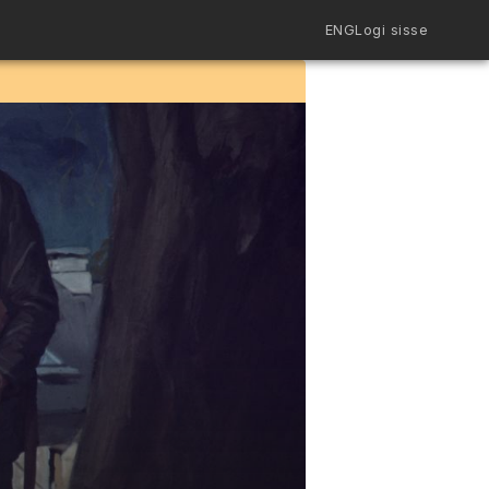
ENG
Logi sisse
Filmiriiul
Kureeritud kogud
Filmikaart
Ajajoon
Koolidele
Hinnad
ENG