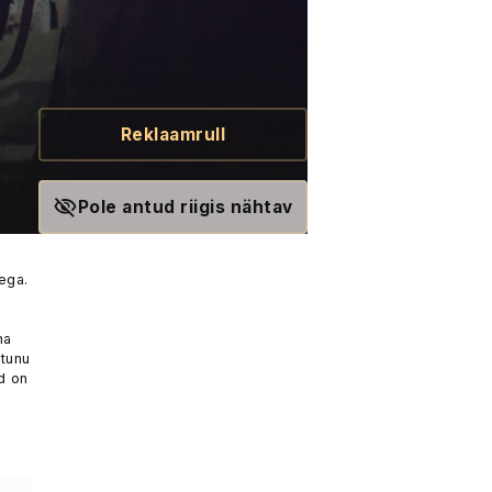
Reklaamrull
Pole antud riigis nähtav
ega.
ma
htunu
d on