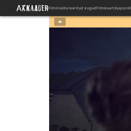
Filmiriiul
Kureeritud kogud
Filmikaart
Ajajoon
K