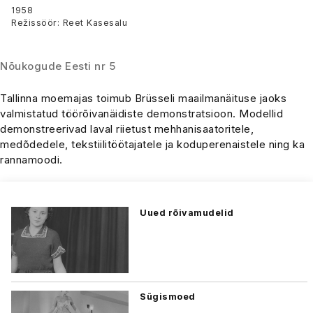
1958
Režissöör: Reet Kasesalu
Nõukogude Eesti nr 5
Tallinna moemajas toimub Brüsseli maailmanäituse jaoks
valmistatud töörõivanäidiste demonstratsioon. Modellid
demonstreerivad laval riietust mehhanisaatoritele,
medõdedele, tekstiilitöötajatele ja koduperenaistele ning ka
rannamoodi.
Uued rõivamudelid
Sügismoed