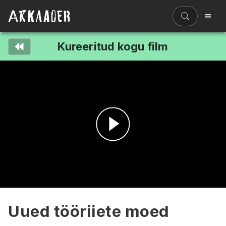
Kureeritud kogu film
Filmiriiul
Kureeritud kogud
Filmikaart
Ajajoon
Koolidele
Hinnad
Esita
ENG
video
Uued tööriiete moed