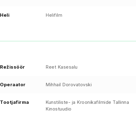
Heli
Helifilm
Režissöör
Reet Kasesalu
Operaator
Mihhail Dorovatovski
Tootjafirma
Kunstiliste- ja Kroonikafilmide Tallinna
Kinostuudio