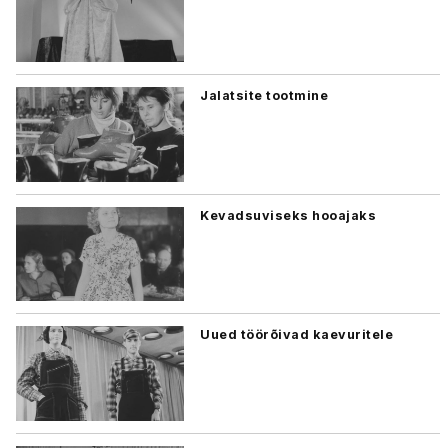
Jalatsite tootmine
Kevadsuviseks hooajaks
Uued töörõivad kaevuritele