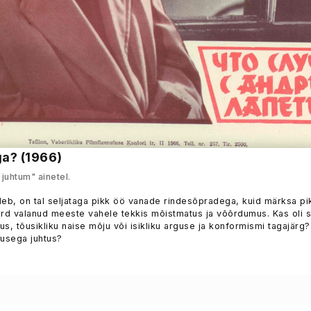
a? (1966)
juhtum" ainetel.
leb, on tal seljataga pikk öö vanade rindesõpradega, kuid märksa p
erd valanud meeste vahele tekkis mõistmatus ja võõrdumus. Kas oli 
tus, tõusikliku naise mõju või isikliku arguse ja konformismi tagajärg?
eusega juhtus?