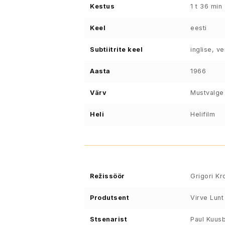
Kestus
1 t 36 min
Keel
eesti
Subtiitrite keel
inglise, v
Aasta
1966
Värv
Mustvalge
Heli
Helifilm
Režissöör
Grigori K
Produtsent
Virve Lunt
Stsenarist
Paul Kuus