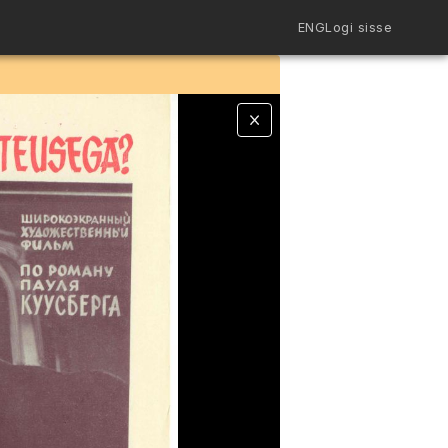
ENG
Logi sisse
Filmiriiul
Kureeritud kogud
Filmikaart
Ajajoon
Koolidele
Hinnad
ENG