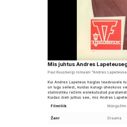
Mis juhtus Andres Lapeteuseg
Paul Kuusbergi romaani "Andres Lapeteuse 
Kui Andres Lapeteus haiglas teadvusele tu
on lugu sellest, kuidas kunagi üheskoos v
stalinistliku režiimi esilekutsutud paratama
Kuidas õieti juhtus see, mis Andres Lapet
Filmiliik
Mängufilm
Žanr
Draama