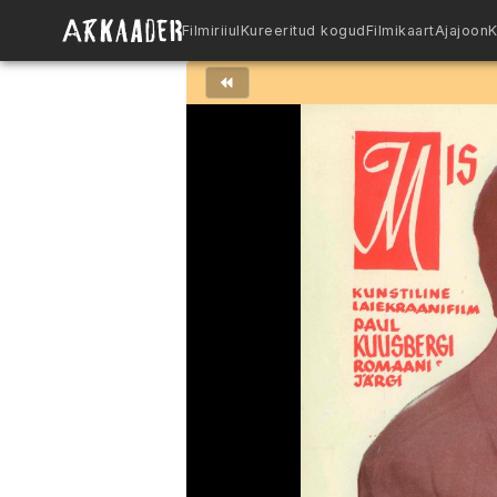
Filmiriiul
Kureeritud kogud
Filmikaart
Ajajoon
K