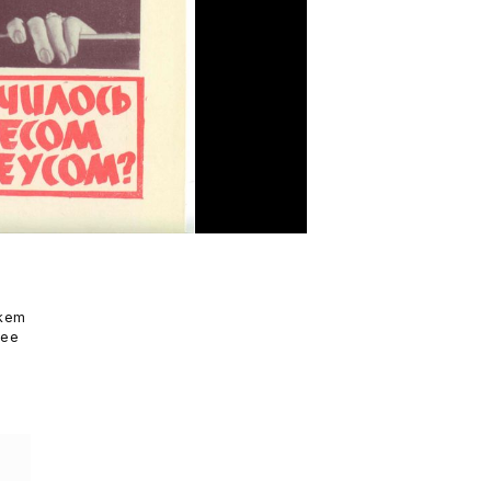
ikem
see