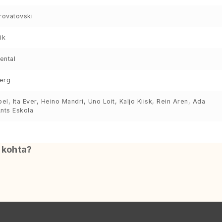
rovatovski
ik
ental
erg
pel, Ita Ever, Heino Mandri, Uno Loit, Kaljo Kiisk, Rein Aren, Ada
nts Eskola
i kohta?