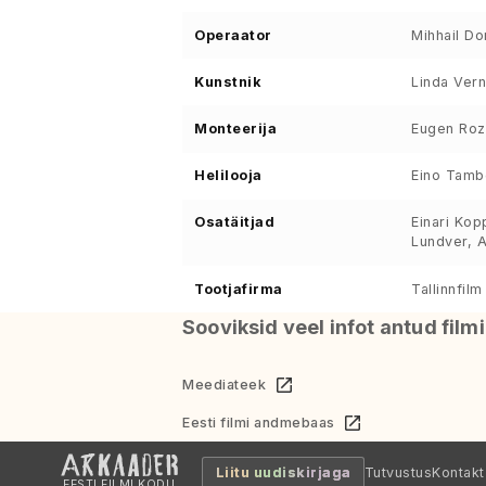
Operaator
Mihhail Do
Kunstnik
Linda Vern
Monteerija
Eugen Roz
Helilooja
Eino Tamb
Osatäitjad
Einari Kop
Lundver, A
Tootjafirma
Tallinnfilm
Sooviksid veel infot antud film
Meediateek
Eesti filmi andmebaas
Liitu uudiskirjaga
Tutvustus
Kontakt
EESTI FILMI KODU