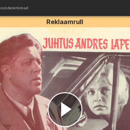
oolidele
Hinnad
Reklaamrull
Esita
video