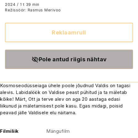
tagasitulek 17 osas
2024 / 1 t 39 min
Režissöör: Rasmus Merivoo
Reklaamrull
Pole antud riigis nähtav
Kosmoseodüsseiaga ühele poole jõudnud Valdis on tagasi
alevis. Labidalöök on Valdise peast pühitud ja ta mäletab
kõike! Märt, Ott ja terve alev on aga 20 aastaga edasi
liikunud ja mäletamisest pole kasu. Egas midagi, poisid
peavad jälle Valdisele elu näitama.
Filmiliik
Mängufilm