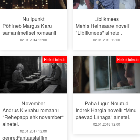
Nullpunkt
Liblikmees
Põhineb Margus Karu
Mehis Heinsaare novelli
samanimelisel romaanil
"Liblikmees" ainetel.
02.01.2014 12:00
02.01.2015 12:00
Hetkel toimub
Hetkel toimub
November
Paha lugu: Nõiutud
Andrus Kivirähu romaani
Indrek Hargla novelli “Minu
"Rehepapp ehk november"
päevad Liinaga” ainetel.
ainetel.
02.01.2018 12:00
02.01.2017 12:00
genre:Fantaasiafilm