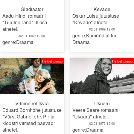
Gladiaator
Kevade
Aadu Hindi romaani
Oskar Lutsu jutustuse
"Tuuline rand" III osa
"Kevade" ainetel.
ainetel.
02.01.1969 12:00
genre:Komöödiafilm
,
02.01.1969 12:00
genre:Draama
Draama
Hetkel toimub
Hetkel toimub
Viimne reliikvia
Ukuaru
Eduard Bornhöhe jutustuse
Veera Saare romaani
"Vürst Gabriel ehk Pirita
"Ukuaru" ainetel.
kloostri viimsed päevad"
02.01.1973 12:00
ainetel.
genre:Draama