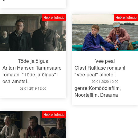
Hetkel toimub
Hetkel toimub
Tõde ja õigus
Vee peal
Anton Hansen Tammsaare
Olavi Ruitlase romaani
romaani "Tõde ja õigus" I
"Vee peal" ainetel.
osa ainetel.
02.01.2020 12:00
genre:Komöödiafilm
,
02.01.2019 12:00
Noortefilm
,
Draama
Hetkel toimub