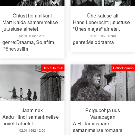
Õhtust hommikuni
Ühe katuse all
Mart Kalda samanimelise
Hans Leberechti jutustuse
jutustuse ainetel.
"Ühes majas" ainetel.
02.01.1962 12:00
02.01.1962 12:00
genre:Draama
,
Sõjafilm
,
genre:Melodraama
Põnevusfilm
Hetkel toimub
Hetkel toimub
Jääminek
Põrgupõhja uus
Aadu Hindi samanimelise
Vanapagan
novelli ainetel.
A.H. Tammsaare
samanimelise romaani
02.01.1962 12:00