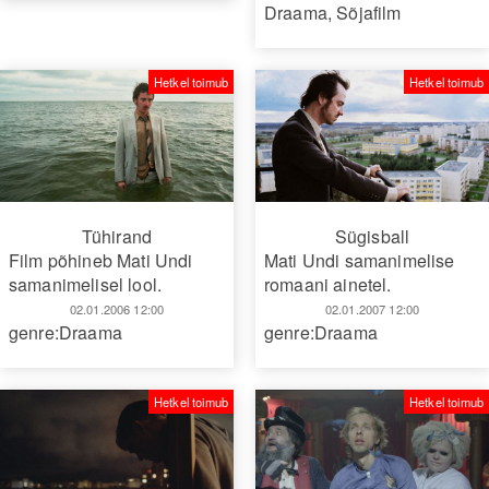
Draama
,
Sõjafilm
Hetkel toimub
Hetkel toimub
Tühirand
Sügisball
Film põhineb Mati Undi
Mati Undi samanimelise
samanimelisel lool.
romaani ainetel.
02.01.2006 12:00
02.01.2007 12:00
genre:Draama
genre:Draama
Hetkel toimub
Hetkel toimub