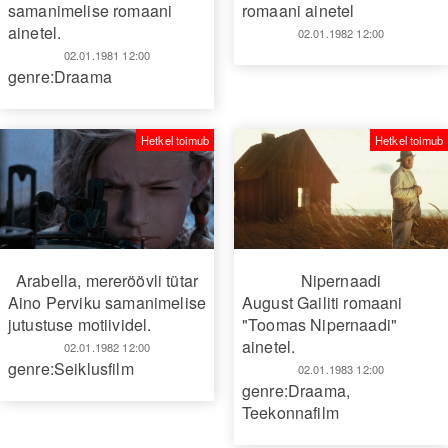
samanimelise romaani
romaani ainetel
ainetel.
02.01.1982 12:00
02.01.1981 12:00
genre:Draama
Hetkel toimub
Hetkel toimub
Arabella, mereröövli tütar
Nipernaadi
Aino Perviku samanimelise
August Gailiti romaani
jutustuse motiividel.
"Toomas Nipernaadi"
ainetel.
02.01.1982 12:00
genre:Seiklusfilm
02.01.1983 12:00
genre:Draama
,
Teekonnafilm