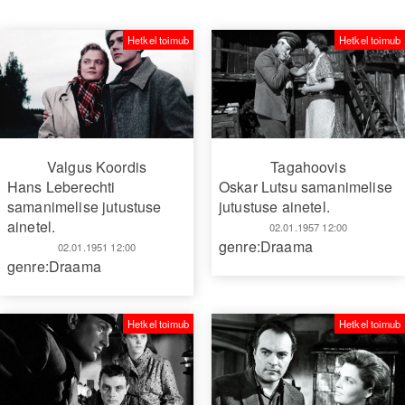
Hetkel toimub
Hetkel toimub
Valgus Koordis
Tagahoovis
Hans Leberechti
Oskar Lutsu samanimelise
samanimelise jutustuse
jutustuse ainetel.
ainetel.
02.01.1957 12:00
genre:Draama
02.01.1951 12:00
genre:Draama
Hetkel toimub
Hetkel toimub