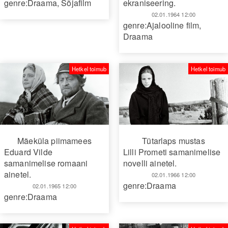
genre:Draama
,
Sõjafilm
ekraniseering.
02.01.1964 12:00
genre:Ajalooline film
,
Draama
Hetkel toimub
Hetkel toimub
Mäeküla piimamees
Tütarlaps mustas
Eduard Vilde
Lilli Prometi samanimelise
samanimelise romaani
novelli ainetel.
ainetel.
02.01.1966 12:00
genre:Draama
02.01.1965 12:00
genre:Draama