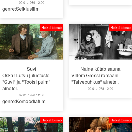
02.01.1969 12:00
genre:Seiklusfilm
Hetkel toimub
Hetkel toimub
Suvi
Naine kütab sauna
Oskar Lutsu jutustuste
Villem Grossi romaani
"Suvi" ja "Tootsi pulm"
"Talvepuhkus" ainetel.
ainetel.
02.01.1978 12:00
02.01.1976 12:00
genre:Komöödiafilm
Hetkel toimub
Hetkel toimub