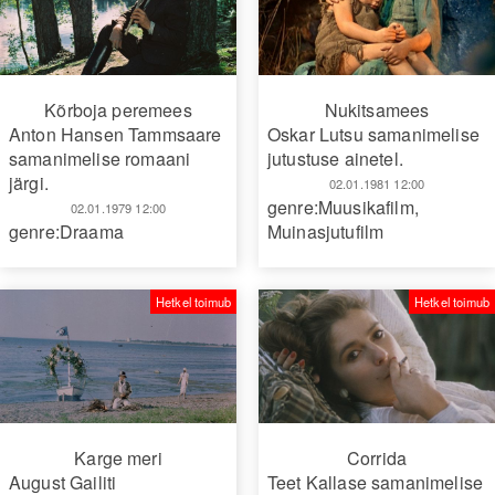
Kõrboja peremees
Nukitsamees
Anton Hansen Tammsaare
Oskar Lutsu samanimelise
samanimelise romaani
jutustuse ainetel.
järgi.
02.01.1981 12:00
genre:Muusikafilm
,
02.01.1979 12:00
genre:Draama
Muinasjutufilm
Hetkel toimub
Hetkel toimub
Karge meri
Corrida
August Gailiti
Teet Kallase samanimelise