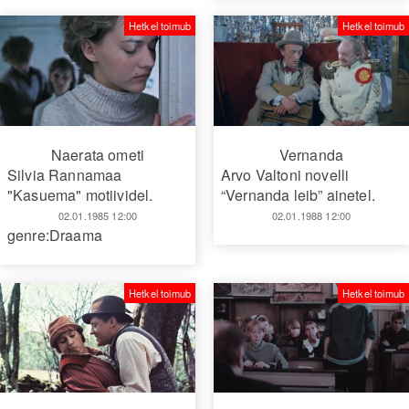
Hetkel toimub
Hetkel toimub
Naerata ometi
Vernanda
Silvia Rannamaa
Arvo Valtoni novelli
"Kasuema" motiividel.
“Vernanda leib” ainetel.
02.01.1985 12:00
02.01.1988 12:00
genre:Draama
Hetkel toimub
Hetkel toimub