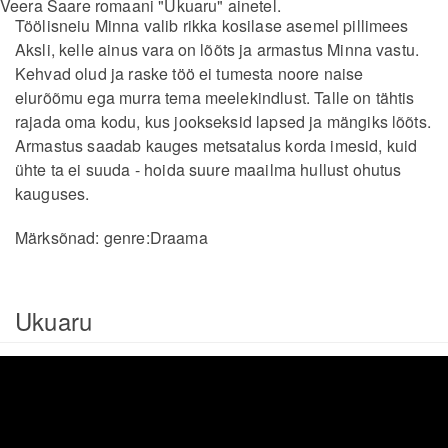
Veera Saare romaani "Ukuaru" ainetel.
Töölisneiu Minna valib rikka kosilase asemel pillimees
Aksli, kelle ainus vara on lõõts ja armastus Minna vastu.
Kehvad olud ja raske töö ei tumesta noore naise
elurõõmu ega murra tema meelekindlust. Talle on tähtis
rajada oma kodu, kus jookseksid lapsed ja mängiks lõõts.
Armastus saadab kauges metsatalus korda imesid, kuid
ühte ta ei suuda - hoida suure maailma hullust ohutus
kauguses.
Märksõnad:
genre:Draama
Ukuaru