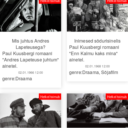
Hetkel toimub
Hetkel toimub
Mis juhtus Andres
Inimesed sõdurisinelis
Lapeteusega?
Paul Kuusbergi romaani
Paul Kuusbergi romaani
"Enn Kalmu kaks mina"
"Andres Lapeteuse juhtum"
ainetel.
ainetel.
02.01.1968 12:00
genre:Draama
,
Sõjafilm
02.01.1966 12:00
genre:Draama
Hetkel toimub
Hetkel toimub