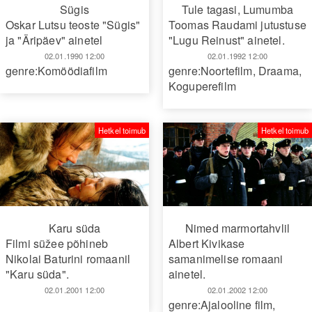
Sügis
Tule tagasi, Lumumba
Oskar Lutsu teoste "Sügis"
Toomas Raudami jutustuse
ja "Äripäev" ainetel
"Lugu Reinust" ainetel.
02.01.1990 12:00
02.01.1992 12:00
genre:Komöödiafilm
genre:Noortefilm
,
Draama
,
Koguperefilm
Hetkel toimub
Hetkel toimub
Karu süda
Nimed marmortahvlil
Filmi süžee põhineb
Albert Kivikase
Nikolai Baturini romaanil
samanimelise romaani
"Karu süda".
ainetel.
02.01.2001 12:00
02.01.2002 12:00
genre:Ajalooline film
,