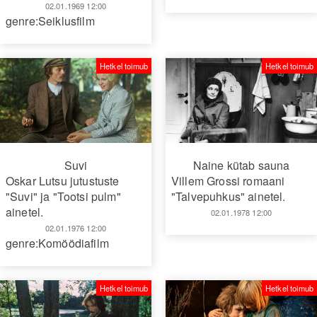
02.01.1969 12:00
genre:Seiklusfilm
Hetkel toimub
Hetkel toimub
Suvi
Naine kütab sauna
Oskar Lutsu jutustuste
Villem Grossi romaani
"Suvi" ja "Tootsi pulm"
"Talvepuhkus" ainetel.
ainetel.
02.01.1978 12:00
02.01.1976 12:00
genre:Komöödiafilm
Hetkel toimub
Hetkel toimub