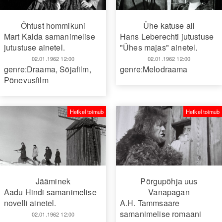
Õhtust hommikuni
Ühe katuse all
Mart Kalda samanimelise
Hans Leberechti jutustuse
jutustuse ainetel.
"Ühes majas" ainetel.
02.01.1962 12:00
02.01.1962 12:00
genre:Draama
,
Sõjafilm
,
genre:Melodraama
Põnevusfilm
Hetkel toimub
Hetkel toimub
Jääminek
Põrgupõhja uus
Aadu Hindi samanimelise
Vanapagan
novelli ainetel.
A.H. Tammsaare
samanimelise romaani
02.01.1962 12:00