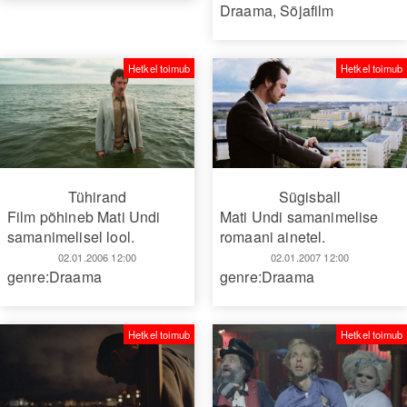
Draama
,
Sõjafilm
Hetkel toimub
Hetkel toimub
Tühirand
Sügisball
Film põhineb Mati Undi
Mati Undi samanimelise
samanimelisel lool.
romaani ainetel.
02.01.2006 12:00
02.01.2007 12:00
genre:Draama
genre:Draama
Hetkel toimub
Hetkel toimub