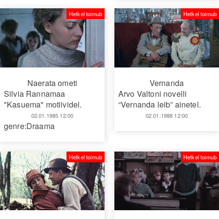
Hetkel toimub
Hetkel toimub
Naerata ometi
Vernanda
Silvia Rannamaa
Arvo Valtoni novelli
"Kasuema" motiividel.
“Vernanda leib” ainetel.
02.01.1985 12:00
02.01.1988 12:00
genre:Draama
Hetkel toimub
Hetkel toimub