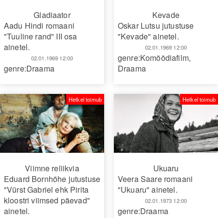
Gladiaator
Kevade
Aadu Hindi romaani
Oskar Lutsu jutustuse
"Tuuline rand" III osa
"Kevade" ainetel.
ainetel.
02.01.1969 12:00
genre:Komöödiafilm
,
02.01.1969 12:00
genre:Draama
Draama
Hetkel toimub
Hetkel toimub
Viimne reliikvia
Ukuaru
Eduard Bornhöhe jutustuse
Veera Saare romaani
"Vürst Gabriel ehk Pirita
"Ukuaru" ainetel.
kloostri viimsed päevad"
02.01.1973 12:00
ainetel.
genre:Draama