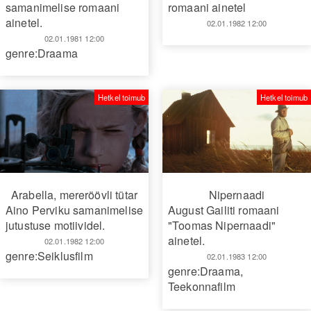
samanimelise romaani
romaani ainetel
ainetel.
02.01.1982 12:00
02.01.1981 12:00
genre:Draama
Hetkel toimub
Hetkel toimub
Arabella, mereröövli tütar
Nipernaadi
Aino Perviku samanimelise
August Gailiti romaani
jutustuse motiividel.
"Toomas Nipernaadi"
ainetel.
02.01.1982 12:00
genre:Seiklusfilm
02.01.1983 12:00
genre:Draama
,
Teekonnafilm