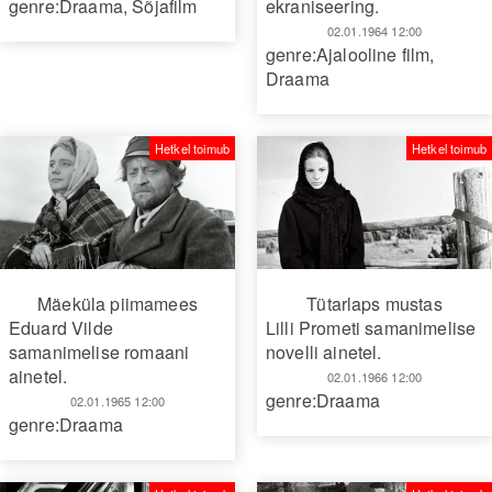
genre:Draama
,
Sõjafilm
ekraniseering.
02.01.1964 12:00
genre:Ajalooline film
,
Draama
Hetkel toimub
Hetkel toimub
Mäeküla piimamees
Tütarlaps mustas
Eduard Vilde
Lilli Prometi samanimelise
samanimelise romaani
novelli ainetel.
ainetel.
02.01.1966 12:00
genre:Draama
02.01.1965 12:00
genre:Draama