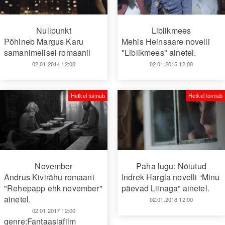
Nullpunkt
Liblikmees
Põhineb Margus Karu
Mehis Heinsaare novelli
samanimelisel romaanil
"Liblikmees" ainetel.
02.01.2014 12:00
02.01.2015 12:00
Hetkel toimub
Hetkel toimub
November
Paha lugu: Nõiutud
Andrus Kivirähu romaani
Indrek Hargla novelli “Minu
"Rehepapp ehk november"
päevad Liinaga” ainetel.
ainetel.
02.01.2018 12:00
02.01.2017 12:00
genre:Fantaasiafilm