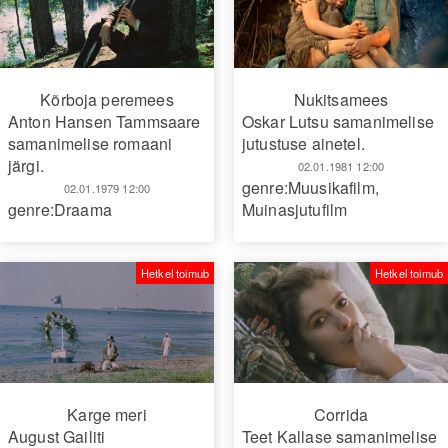
Kõrboja peremees
Nukitsamees
Anton Hansen Tammsaare
Oskar Lutsu samanimelise
samanimelise romaani
jutustuse ainetel.
järgi.
02.01.1981 12:00
genre:Muusikafilm
,
02.01.1979 12:00
genre:Draama
Muinasjutufilm
Hetkel toimub
Hetkel toimub
Karge meri
Corrida
August Gailiti
Teet Kallase samanimelise