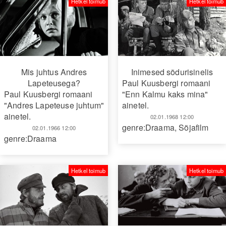
Hetkel toimub
Hetkel toimub
Mis juhtus Andres
Inimesed sõdurisinelis
Lapeteusega?
Paul Kuusbergi romaani
Paul Kuusbergi romaani
"Enn Kalmu kaks mina"
"Andres Lapeteuse juhtum"
ainetel.
ainetel.
02.01.1968 12:00
genre:Draama
,
Sõjafilm
02.01.1966 12:00
genre:Draama
Hetkel toimub
Hetkel toimub