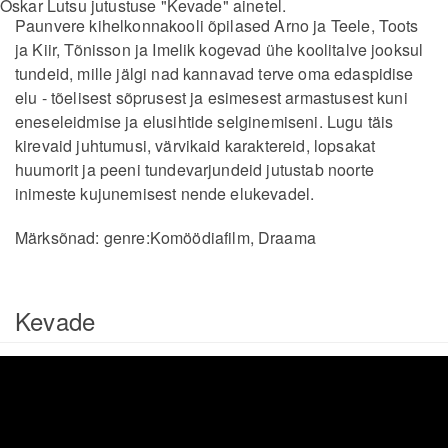
Oskar Lutsu jutustuse "Kevade" ainetel.
Paunvere kihelkonnakooli õpilased Arno ja Teele, Toots
ja Kiir, Tõnisson ja Imelik kogevad ühe koolitalve jooksul
tundeid, mille jälgi nad kannavad terve oma edaspidise
elu - tõelisest sõprusest ja esimesest armastusest kuni
eneseleidmise ja elusihtide selginemiseni. Lugu täis
kirevaid juhtumusi, värvikaid karaktereid, lopsakat
huumorit ja peeni tundevarjundeid jutustab noorte
inimeste kujunemisest nende elukevadel.
Märksõnad:
genre:Komöödiafilm
,
Draama
Kevade