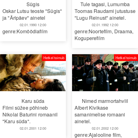
Sügis
Tule tagasi, Lumumba
Oskar Lutsu teoste "Sügis"
Toomas Raudami jutustuse
ja "Äripäev" ainetel
"Lugu Reinust" ainetel.
02.01.1990 12:00
02.01.1992 12:00
genre:Komöödiafilm
genre:Noortefilm
,
Draama
,
Koguperefilm
Hetkel toimub
Hetkel toimub
Karu süda
Nimed marmortahvlil
Filmi süžee põhineb
Albert Kivikase
Nikolai Baturini romaanil
samanimelise romaani
"Karu süda".
ainetel.
02.01.2001 12:00
02.01.2002 12:00
genre:Ajalooline film
,