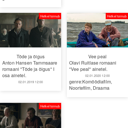
Hetkel toimub
Hetkel toimub
Tõde ja õigus
Vee peal
Anton Hansen Tammsaare
Olavi Ruitlase romaani
romaani "Tõde ja õigus" I
"Vee peal" ainetel.
osa ainetel.
02.01.2020 12:00
genre:Komöödiafilm
,
02.01.2019 12:00
Noortefilm
,
Draama
Hetkel toimub