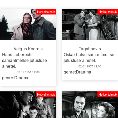
Hetkel toimub
Hetkel toimub
Valgus Koordis
Tagahoovis
Hans Leberechti
Oskar Lutsu samanimelise
samanimelise jutustuse
jutustuse ainetel.
ainetel.
02.01.1957 12:00
genre:Draama
02.01.1951 12:00
genre:Draama
Hetkel toimub
Hetkel toimub