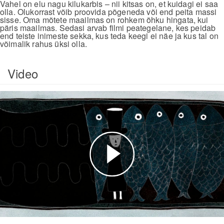
Vahel on elu nagu kilukarbis – nii kitsas on, et kuidagi ei saa
olla. Olukorrast võib proovida põgeneda või end peita massi
sisse. Oma mõtete maailmas on rohkem õhku hingata, kui
päris maailmas. Sedasi arvab filmi peategelane, kes peidab
end teiste inimeste sekka, kus teda keegi ei näe ja kus tal on
võimalik rahus üksi olla.
Video
Esita
video