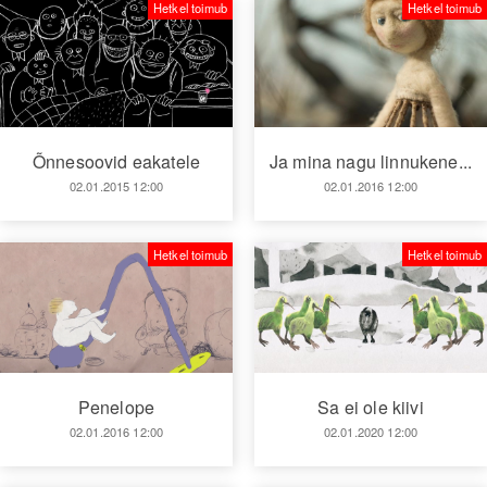
Hetkel toimub
Hetkel toimub
Õnnesoovid eakatele
Ja mina nagu linnukene...
02.01.2015 12:00
02.01.2016 12:00
Hetkel toimub
Hetkel toimub
Penelope
Sa ei ole kiivi
02.01.2016 12:00
02.01.2020 12:00