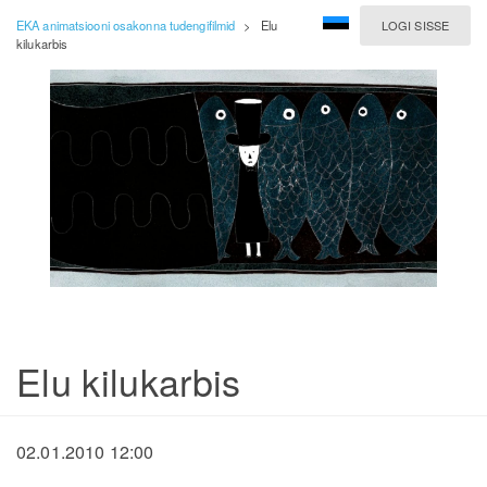
EKA animatsiooni osakonna tudengifilmid
>
Elu
LOGI SISSE
kilukarbis
Elu kilukarbis
02.01.2010 12:00