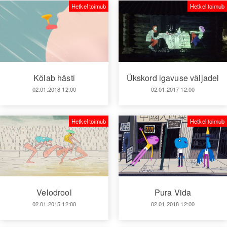
Hetkel toimub
Hetkel toimub
Kõlab hästi
Ükskord igavuse väljadel
02.01.2018 12:00
02.01.2017 12:00
Hetkel toimub
Hetkel toimub
Velodrool
Pura Vida
02.01.2015 12:00
02.01.2018 12:00