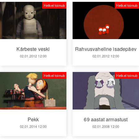
Hetkel toimub
Hetkel toimub
Kärbeste veski
Rahvusvaheline isadepäev
02.01.2012 12:00
02.01.2012 12:00
Hetkel toimub
Hetkel toimub
Pekk
69 aastat armastust
02.01.2014 12:00
02.01.2008 12:00