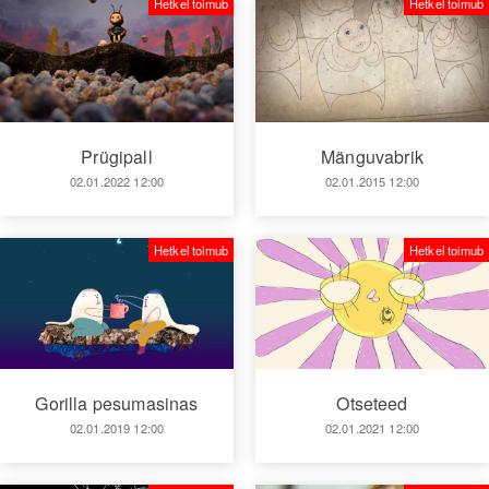
Hetkel toimub
Hetkel toimub
Prügipall
Mänguvabrik
02.01.2022 12:00
02.01.2015 12:00
Hetkel toimub
Hetkel toimub
Gorilla pesumasinas
Otseteed
02.01.2019 12:00
02.01.2021 12:00