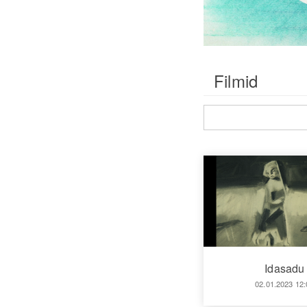
Filmid
Idasadu
02.01.2023 12: