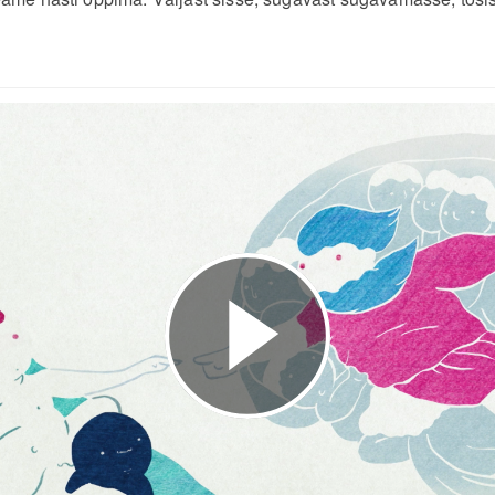
Esita
video