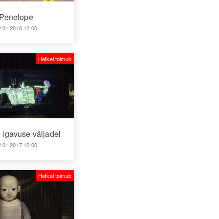
Penelope
2.01.2016 12:00
Hetkel toimub
 igavuse väljadel
2.01.2017 12:00
Hetkel toimub