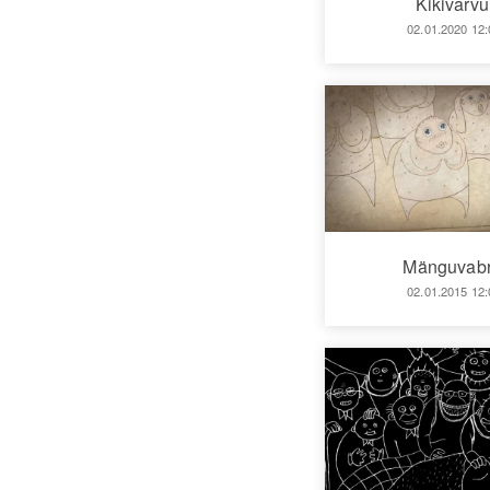
Kikivarvu
02.01.2020 12:
Mänguvabr
02.01.2015 12: