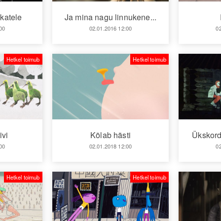
katele
Ja mina nagu linnukene...
00
02.01.2016 12:00
0
Hetkel toimub
Hetkel toimub
ivi
Kõlab hästi
Ükskord
00
02.01.2018 12:00
0
Hetkel toimub
Hetkel toimub