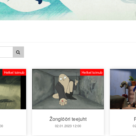
Hetkel toimub
Hetkel toimub
Žonglööri teejuht
00
02.01.2023 12:00
0