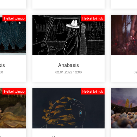
Hetkel toimub
Hetkel toimub
bis
Anabasis
00
02.01.2022 12:00
0
Hetkel toimub
Hetkel toimub