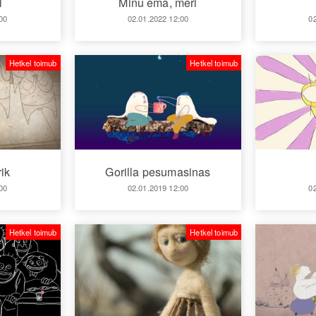
l
Minu ema, meri
00
02.01.2022 12:00
0
Hetkel toimub
Hetkel toimub
ik
Gorilla pesumasinas
00
02.01.2019 12:00
0
Hetkel toimub
Hetkel toimub