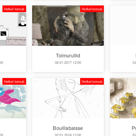
Hetkel toimub
Hetkel toimub
Tolmurullid
00
02.01.2017 12:00
0
Hetkel toimub
Hetkel toimub
Bouillabaisse
P
00
02.01.2016 12:00
0