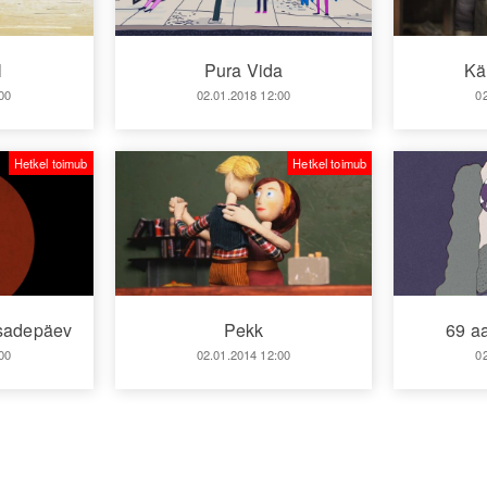
l
Pura Vida
Kä
00
02.01.2018 12:00
0
Hetkel toimub
Hetkel toimub
isadepäev
Pekk
69 aa
00
02.01.2014 12:00
0