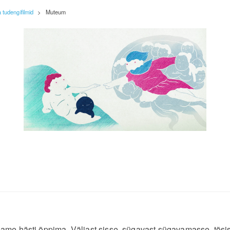
tudengifilmid
>
Muteum
e hästi õppima. Väljast sisse, sügavast sügavamasse, tõsiselt