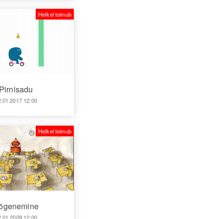
Hetkel toimub
Pirnisadu
2.01.2017 12:00
Hetkel toimub
õgenemine
2.01.2009 12:00