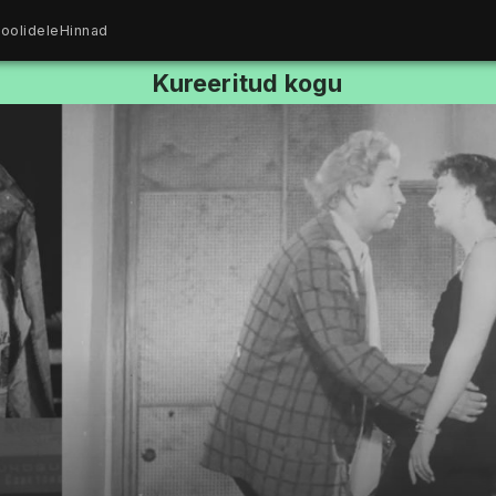
oolidele
Hinnad
Kureeritud kogu