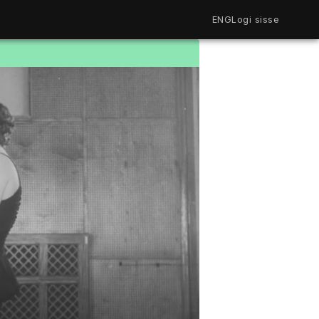
ENG
Logi sisse
Filmiriiul
Kureeritud kogud
Filmikaart
Ajajoon
Koolidele
Hinnad
ENG