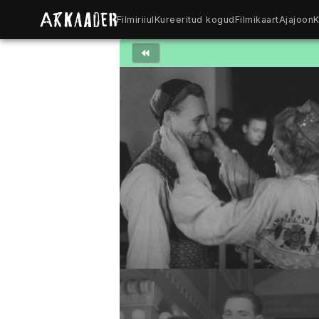
Filmiriiul
Kureeritud kogud
Filmikaart
Ajajoon
K