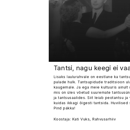
Tantsi, nagu keegi ei va
Lisaks laulurahvale on eestlane ka tant
palade hulk. Tantsupidude traditsioon u
kaugemale. Ja ega meie kultuuris ainult 
mis on üles võetud suuremate tantsusün
ja tantsusaalides. Siit leiab peotantsu ja
kuidas ikkagi õigesti tantsida. Huvilise
Pind päkka!
Koostaja: Kati Vuks, Rahvusarhiiv