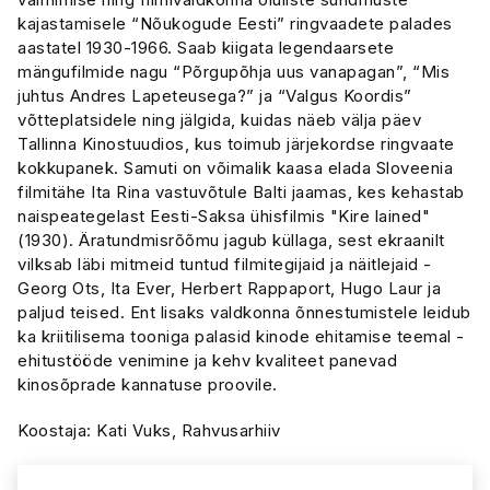
kajastamisele “Nõukogude Eesti” ringvaadete palades
aastatel 1930-1966. Saab kiigata legendaarsete
mängufilmide nagu “Põrgupõhja uus vanapagan”, “Mis
juhtus Andres Lapeteusega?” ja “Valgus Koordis”
võtteplatsidele ning jälgida, kuidas näeb välja päev
Tallinna Kinostuudios, kus toimub järjekordse ringvaate
kokkupanek. Samuti on võimalik kaasa elada Sloveenia
filmitähe Ita Rina vastuvõtule Balti jaamas, kes kehastab
naispeategelast Eesti-Saksa ühisfilmis "Kire lained"
(1930). Äratundmisrõõmu jagub küllaga, sest ekraanilt
vilksab läbi mitmeid tuntud filmitegijaid ja näitlejaid -
Georg Ots, Ita Ever, Herbert Rappaport, Hugo Laur ja
paljud teised. Ent lisaks valdkonna õnnestumistele leidub
ka kriitilisema tooniga palasid kinode ehitamise teemal -
ehitustööde venimine ja kehv kvaliteet panevad
kinosõprade kannatuse proovile.
Koostaja: Kati Vuks, Rahvusarhiiv