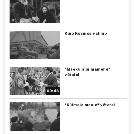
Kino Kosmos valmib
"Mäeküla piimamehe"
võtetel
00:48
"Külmale maale" võtetel