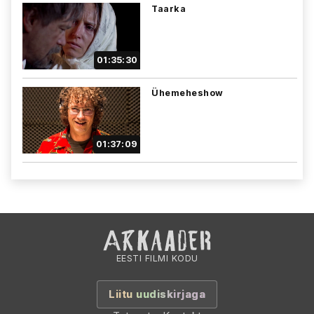
Taarka
01:35:30
Ühemeheshow
01:37:09
EESTI FILMI KODU
Liitu uudiskirjaga