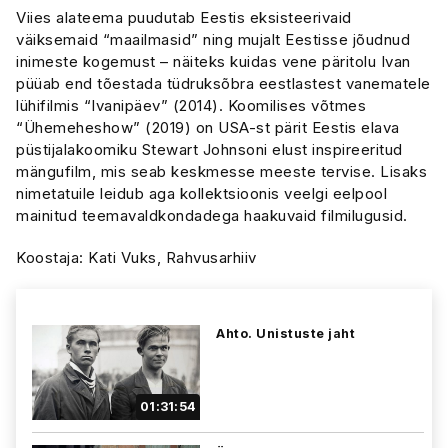
Viies alateema puudutab Eestis eksisteerivaid
väiksemaid “maailmasid” ning mujalt Eestisse jõudnud
inimeste kogemust – näiteks kuidas vene päritolu Ivan
püüab end tõestada tüdruksõbra eestlastest vanematele
lühifilmis “Ivanipäev” (2014). Koomilises võtmes
“Ühemeheshow” (2019) on USA-st pärit Eestis elava
püstijalakoomiku Stewart Johnsoni elust inspireeritud
mängufilm, mis seab keskmesse meeste tervise. Lisaks
nimetatuile leidub aga kollektsioonis veelgi eelpool
mainitud teemavaldkondadega haakuvaid filmilugusid.
Koostaja: Kati Vuks, Rahvusarhiiv
Ahto. Unistuste jaht
01:31:54