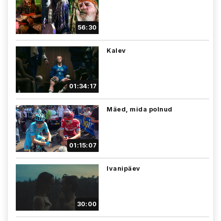
56:30
Kalev
01:34:17
Mäed, mida polnud
01:15:07
Ivanipäev
30:00