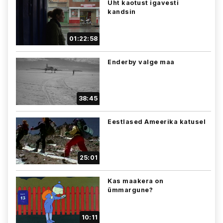
Üht kaotust igavesti
kandsin
01:22:58
Enderby valge maa
38:45
Eestlased Ameerika katusel
25:01
Kas maakera on
ümmargune?
10:11