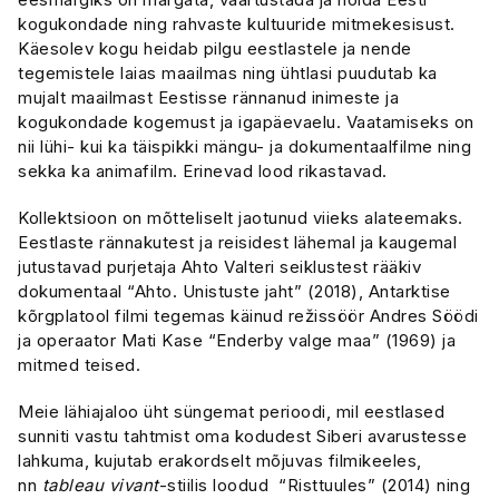
kogukondade ning rahvaste kultuuride mitmekesisust.
Käesolev kogu heidab pilgu eestlastele ja nende
tegemistele laias maailmas ning ühtlasi puudutab ka
mujalt maailmast Eestisse rännanud inimeste ja
kogukondade kogemust ja igapäevaelu. Vaatamiseks on
nii lühi- kui ka täispikki mängu- ja dokumentaalfilme ning
sekka ka animafilm. Erinevad lood rikastavad.
Kollektsioon on mõtteliselt jaotunud viieks alateemaks.
Eestlaste rännakutest ja reisidest lähemal ja kaugemal
jutustavad purjetaja Ahto Valteri seiklustest rääkiv
dokumentaal “Ahto. Unistuste jaht” (2018), Antarktise
kõrgplatool filmi tegemas käinud režissöör Andres Söödi
ja operaator Mati Kase “Enderby valge maa” (1969) ja
mitmed teised.
Meie lähiajaloo üht süngemat perioodi, mil eestlased
sunniti vastu tahtmist oma kodudest Siberi avarustesse
lahkuma, kujutab erakordselt mõjuvas filmikeeles,
nn
tableau vivant
-stiilis loodud “Risttuules” (2014) ning