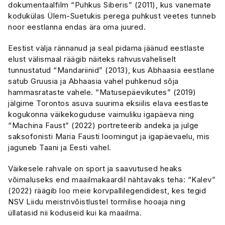
dokumentaalfilm “Puhkus Siberis” (2011), kus vanemate
kodukülas Ülem-Suetukis perega puhkust veetes tunneb
noor eestlanna endas ära oma juured.
Eestist välja rännanud ja seal pidama jäänud eestlaste
elust välismaal räägib näiteks rahvusvaheliselt
tunnustatud “Mandariinid” (2013), kus Abhaasia eestlane
satub Gruusia ja Abhaasia vahel puhkenud sõja
hammasrataste vahele. “Matusepäevikutes” (2019)
jälgime Torontos asuva suurima eksiilis elava eestlaste
kogukonna väikekoguduse vaimuliku igapäeva ning
“Machina Faust” (2022) portreteerib andeka ja julge
saksofonisti Maria Fausti loomingut ja igapäevaelu, mis
jaguneb Taani ja Eesti vahel.
Väikesele rahvale on sport ja saavutused heaks
võimaluseks end maailmakaardil nähtavaks teha: “Kalev”
(2022) räägib loo meie korvpallilegendidest, kes tegid
NSV Liidu meistrivõistlustel tormilise hooaja ning
üllatasid nii koduseid kui ka maailma.