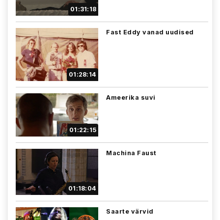
01:31:18
Fast Eddy vanad uudised
01:28:14
Ameerika suvi
01:22:15
Machina Faust
01:18:04
Saarte värvid