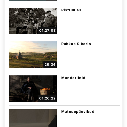
Risttuules
01:27:03
Puhkus Siberis
29:34
Mandariinid
01:26:22
Matusepäevikud