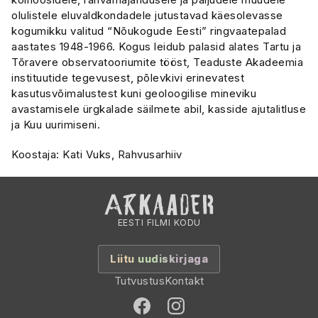
olulistele eluvaldkondadele jutustavad käesolevasse
kogumikku valitud “Nõukogude Eesti” ringvaatepalad
aastates 1948-1966. Kogus leidub palasid alates Tartu ja
Tõravere observatooriumite tööst, Teaduste Akadeemia
instituutide tegevusest, põlevkivi erinevatest
kasutusvõimalustest kuni geoloogilise mineviku
avastamisele ürgkalade säilmete abil, kasside ajutalitluse
ja Kuu uurimiseni.
Koostaja: Kati Vuks, Rahvusarhiiv
EESTI FILMI KODU
Liitu uudiskirjaga
Tutvustus
Kontakt