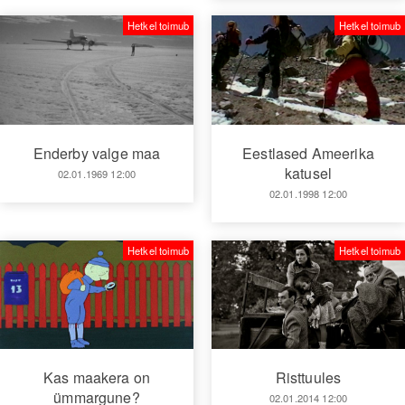
Hetkel toimub
Hetkel toimub
Enderby valge maa
Eestlased Ameerika
katusel
02.01.1969 12:00
02.01.1998 12:00
Hetkel toimub
Hetkel toimub
Kas maakera on
Risttuules
ümmargune?
02.01.2014 12:00