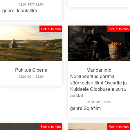
02.01.1977 12:00
genre:Joonisfilm
Hetkel toimub
Hetkel toimub
Puhkus Siberis
Mandariinid
Nomineeritud parima
02.01.2011 12:00
võõrkeelse filmi Oscarile ja
Kuldsele Gloobusele 2015
aastal.
02.01.2013 12:00
genre:Sõjafilm
Hetkel toimub
Hetkel toimub