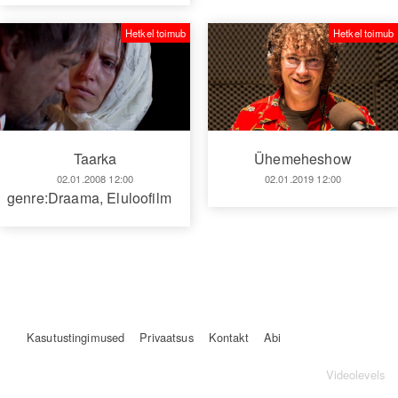
Hetkel toimub
Hetkel toimub
Taarka
Ühemeheshow
02.01.2008 12:00
02.01.2019 12:00
genre:Draama
,
Eluloofilm
Kasutustingimused
Privaatsus
Kontakt
Abi
Videolevels