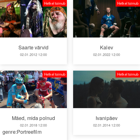
Hetkel toimub
Hetkel toimub
Kalev
Saarte värvid
02.01.2022 12:00
02.01.2012 12:00
Hetkel toimub
Hetkel toimub
Mäed, mida polnud
Ivanipäev
02.01.2018 12:00
02.01.2014 12:00
genre:Portreefilm