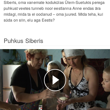
Siberis, oma vanemate kodukülas Ülem-Suetukis perega
puhkust veetes tunneb noor eestlanna Anne endas ära
midagi, mida ta ei oodanud – oma juured. Mida teha, kui
süda on siin, elu aga Eestis?
Puhkus Siberis
Esita
video