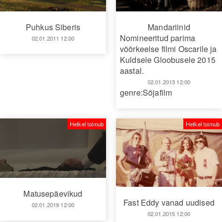
Puhkus Siberis
Mandariinid
Nomineeritud parima
02.01.2011 12:00
võõrkeelse filmi Oscarile ja
Kuldsele Gloobusele 2015
aastal.
02.01.2013 12:00
genre:Sõjafilm
Hetkel toimub
Hetkel toimub
Matusepäevikud
Fast Eddy vanad uudised
02.01.2019 12:00
02.01.2015 12:00