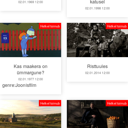
katusel
02.01.1969 12:00
02.01.1998 12:00
Hetkel toimub
Hetkel toimub
Kas maakera on
Risttuules
ümmargune?
02.01.2014 12:00
02.01.1977 12:00
genre:Joonisfilm
Hetkel toimub
Hetkel toimub