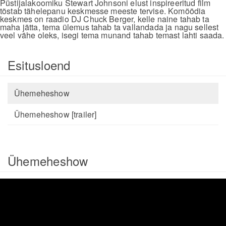
Püstijalakoomiku Stewart Johnsoni elust inspireeritud film
tõstab tähelepanu keskmesse meeste tervise. Komöödia
keskmes on raadio DJ Chuck Berger, kelle naine tahab ta
maha jätta, tema ülemus tahab ta vallandada ja nagu sellest
veel vähe oleks, isegi tema munand tahab temast lahti saada.
Esitusloend
Ühemeheshow
Ühemeheshow [trailer]
Ühemeheshow