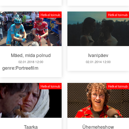
Hetkel toimub
Hetkel toimub
Mäed, mida polnud
Ivanipäev
02.01.2018 12:00
02.01.2014 12:00
genre:Portreefilm
Hetkel toimub
Hetkel toimub
Taarka
Ühemeheshow