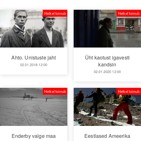
Hetkel toimub
Hetkel toimub
Ahto. Unistuste jaht
Üht kaotust igavesti
kandsin
02.01.2018 12:00
02.01.2020 12:00
Hetkel toimub
Hetkel toimub
Enderby valge maa
Eestlased Ameerika