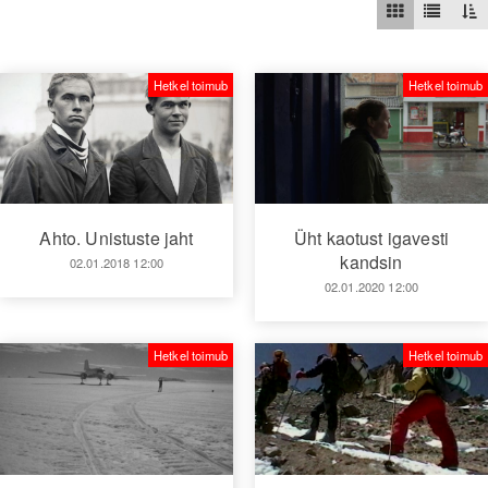
Hetkel toimub
Hetkel toimub
Ahto. Unistuste jaht
Üht kaotust igavesti
kandsin
02.01.2018 12:00
02.01.2020 12:00
Hetkel toimub
Hetkel toimub