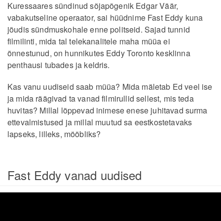
Kuressaares sündinud sõjapõgenik Edgar Väär,
vabakutseline operaator, sai hüüdnime Fast Eddy kuna
jõudis sündmuskohale enne politseid. Sajad tunnid
filmilinti, mida tal telekanalitele maha müüa ei
õnnestunud, on hunnikutes Eddy Toronto kesklinna
penthausi tubades ja keldris.
Kas vanu uudiseid saab müüa? Mida mäletab Ed veel ise
ja mida räägivad ta vanad filmirullid sellest, mis teda
huvitas? Millal lõppevad inimese enese juhitavad surma
ettevalmistused ja millal muutud sa eestkostetavaks
lapseks, lilleks, mööbliks?
Fast Eddy vanad uudised