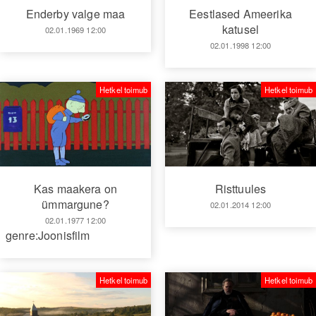
Enderby valge maa
Eestlased Ameerika
katusel
02.01.1969 12:00
02.01.1998 12:00
Hetkel toimub
Hetkel toimub
Kas maakera on
Risttuules
ümmargune?
02.01.2014 12:00
02.01.1977 12:00
genre:Joonisfilm
Hetkel toimub
Hetkel toimub