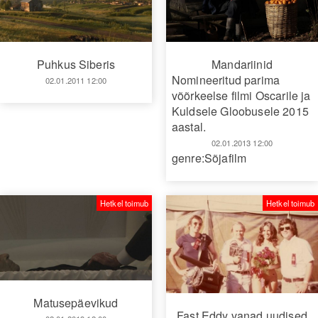
Puhkus Siberis
Mandariinid
Nomineeritud parima
02.01.2011 12:00
võõrkeelse filmi Oscarile ja
Kuldsele Gloobusele 2015
aastal.
02.01.2013 12:00
genre:Sõjafilm
Hetkel toimub
Hetkel toimub
Matusepäevikud
Fast Eddy vanad uudised