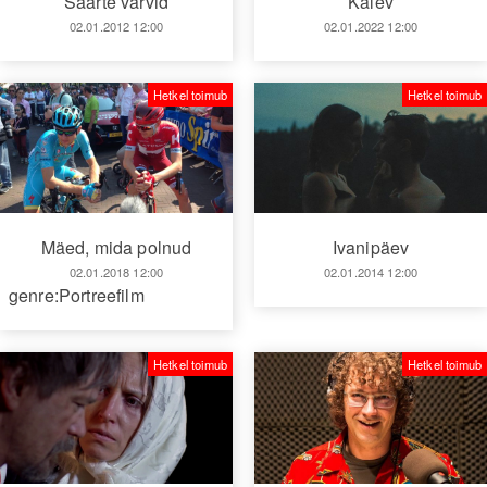
Kalev
Saarte värvid
02.01.2022 12:00
02.01.2012 12:00
Hetkel toimub
Hetkel toimub
Mäed, mida polnud
Ivanipäev
02.01.2018 12:00
02.01.2014 12:00
genre:Portreefilm
Hetkel toimub
Hetkel toimub