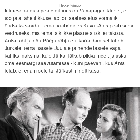
Hetkel toimub
Inimesena maa peale minnes on Vanapagan kindel, et
töö ja allaheitlikkuse läbi on sealses elus võimalik
õndsaks saada. Tema naabrimees Kaval-Ants peab seda
veidruseks, mis tema isiklikke plaane siiski ei takista.
Antsu abi ja nõu Põrgupõhja elu korraldamisel läheb
Jürkale, tema naisele Juulale ja nende lastele väga
kalliks maksma, kuid Jürkal jätkub pikka meelt ja usku
oma eesmärgi saavutamisse - kuni päevani, kus Ants
leiab, et enam pole tal Jürkast mingit kasu.