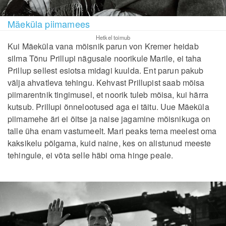
Mäeküla piimamees
Hetkel toimub
Kui Mäeküla vana mõisnik parun von Kremer heidab
silma Tõnu Prillupi nägusale noorikule Marile, ei taha
Prillup sellest esiotsa midagi kuulda. Ent parun pakub
välja ahvatleva tehingu. Kehvast Prillupist saab mõisa
piimarentnik tingimusel, et noorik tuleb mõisa, kui härra
kutsub. Prillupi õnnelootused aga ei täitu. Uue Mäeküla
piimamehe äri ei õitse ja naise jagamine mõisnikuga on
talle üha enam vastumeelt. Mari peaks tema meelest oma
kaksikelu põlgama, kuid naine, kes on alistunud meeste
tehingule, ei võta selle häbi oma hinge peale.