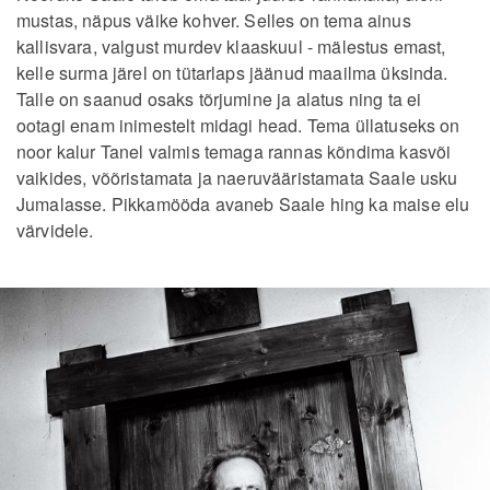
mustas, näpus väike kohver. Selles on tema ainus
kallisvara, valgust murdev klaaskuul - mälestus emast,
kelle surma järel on tütarlaps jäänud maailma üksinda.
Talle on saanud osaks tõrjumine ja alatus ning ta ei
ootagi enam inimestelt midagi head. Tema üllatuseks on
noor kalur Tanel valmis temaga rannas kõndima kasvõi
vaikides, võõristamata ja naeruvääristamata Saale usku
Jumalasse. Pikkamööda avaneb Saale hing ka maise elu
värvidele.