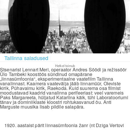
Tallinna saladused
Hetkel toimub
Stsenarist Lennart Meri, operaator Andres Söödi ja režissöör
Ülo Tambeki koostöös sündinud omapärane
„linnasümfoonia“, eksperimentaalne vaatefilm Tallinna
vanalinnast. Kaamera vaatevälja jääb linnamüür, Oleviste
kirik, Pühavaimu kirik, Raekoda. Kuid suurema osa filmist
moodustavad kaadrid vanalinna perifeeriast: veel varemeis
Paks Margareeta, hüljatud Katariina käik, tühi Laboratooriumi
tänav ja dominiiklaste kloostri rohtukasvanud õu. Anti
Marguste muusika lisab pildile salapära.
1920. aastaist pärit linnasümfoonia žanr (nt Dziga Vertovi