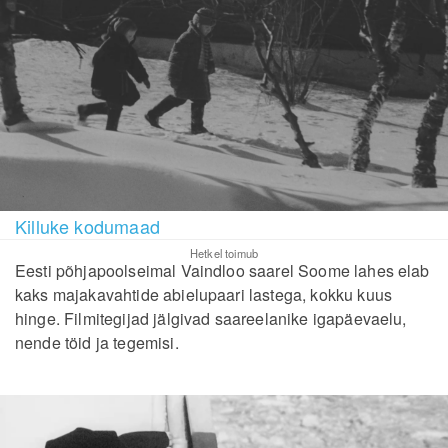
Killuke kodumaad
Hetkel toimub
Eesti põhjapoolseimal Vaindloo saarel Soome lahes elab
kaks majakavahtide abielupaari lastega, kokku kuus
hinge. Filmitegijad jälgivad saareelanike igapäevaelu,
nende töid ja tegemisi.