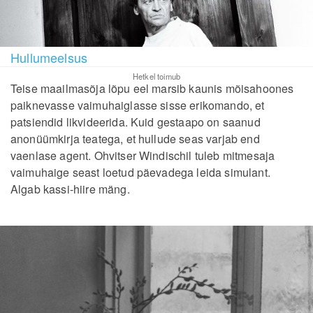
Hullumeelsus
Hetkel toimub
Teise maailmasõja lõpu eel marsib kaunis mõisahoones
paiknevasse vaimuhaiglasse sisse erikomando, et
patsiendid likvideerida. Kuid gestaapo on saanud
anonüümkirja teatega, et hullude seas varjab end
vaenlase agent. Ohvitser Windischil tuleb mitmesaja
vaimuhaige seast loetud päevadega leida simulant.
Algab kassi-hiire mäng.