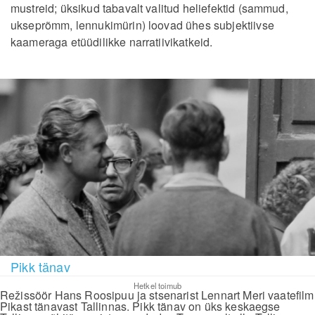
mustreid; üksikud tabavalt valitud heliefektid (sammud,
ukseprõmm, lennukimürin) loovad ühes subjektiivse
kaameraga etüüdilikke narratiivikatkeid.
Pikk tänav
Hetkel toimub
Režissöör Hans Roosipuu ja stsenarist Lennart Meri vaatefilm
Pikast tänavast Tallinnas. Pikk tänav on üks keskaegse