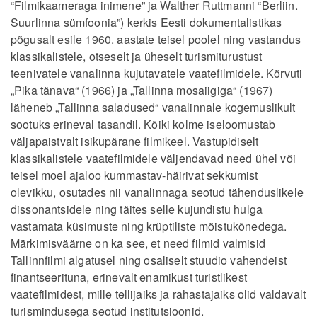
“Filmikaameraga inimene” ja Walther Ruttmanni “Berliin.
Suurlinna sümfoonia”) kerkis Eesti dokumentalistikas
põgusalt esile 1960. aastate teisel poolel ning vastandus
klassikalistele, otseselt ja üheselt turismiturustust
teenivatele vanalinna kujutavatele vaatefilmidele. Kõrvuti
„Pika tänava“ (1966) ja „Tallinna mosaiigiga“ (1967)
läheneb „Tallinna saladused“ vanalinnale kogemuslikult
sootuks erineval tasandil. Kõiki kolme iseloomustab
väljapaistvalt isikupärane filmikeel. Vastupidiselt
klassikalistele vaatefilmidele väljendavad need ühel või
teisel moel ajaloo kummastav-häirivat sekkumist
olevikku, osutades nii vanalinnaga seotud tähenduslikele
dissonantsidele ning täites selle kujundistu hulga
vastamata küsimuste ning krüptiliste mõistukõnedega.
Märkimisväärne on ka see, et need filmid valmisid
Tallinnfilmi algatusel ning osaliselt stuudio vahendeist
finantseerituna, erinevalt enamikust turistlikest
vaatefilmidest, mille tellijaiks ja rahastajaiks olid valdavalt
turismindusega seotud institutsioonid.