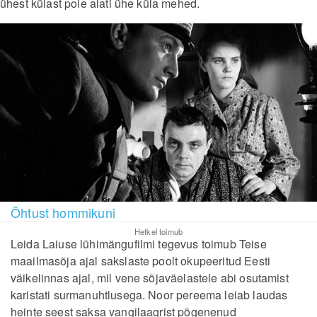
ühest külast pole alati ühe küla mehed.
Õhtust hommikuni
Hetkel toimub
Leida Laiuse lühimängufilmi tegevus toimub Teise
maailmasõja ajal sakslaste poolt okupeeritud Eesti
väikelinnas ajal, mil vene sõjaväelastele abi osutamist
karistati surmanuhtlusega. Noor pereema leiab laudas
heinte seest saksa vangilaagrist põgenenud