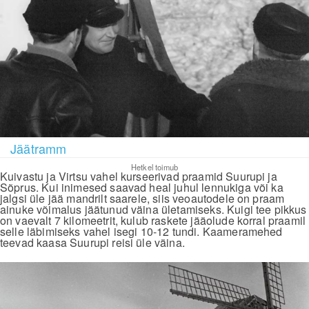
Jäätramm
Hetkel toimub
Kuivastu ja Virtsu vahel kurseerivad praamid Suurupi ja
Sõprus. Kui inimesed saavad heal juhul lennukiga või ka
jalgsi üle jää mandrilt saarele, siis veoautodele on praam
ainuke võimalus jäätunud väina ületamiseks. Kuigi tee pikkus
on vaevalt 7 kilomeetrit, kulub raskete jääolude korral praamil
selle läbimiseks vahel isegi 10-12 tundi. Kaameramehed
teevad kaasa Suurupi reisi üle väina.