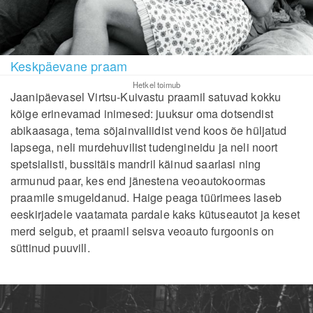
Keskpäevane praam
Hetkel toimub
Jaanipäevasel Virtsu-Kuivastu praamil satuvad kokku
kõige erinevamad inimesed: juuksur oma dotsendist
abikaasaga, tema sõjainvaliidist vend koos õe hüljatud
lapsega, neli murdehuvilist tudengineidu ja neli noort
spetsialisti, bussitäis mandril käinud saarlasi ning
armunud paar, kes end jänestena veoautokoormas
praamile smugeldanud. Haige peaga tüürimees laseb
eeskirjadele vaatamata pardale kaks kütuseautot ja keset
merd selgub, et praamil seisva veoauto furgoonis on
süttinud puuvill.