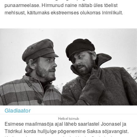
punaarmeelase. Hirmunud naine näitab üles tõelist
mehisust, käitumaks ekstreemses olukorras inimlikult.
Gladiaator
Hetkel toimub
Esimese maailmasõja ajal läheb saarlastel Joonasel ja
Tiidrikul korda hulljulge põgenemine Saksa sõjavangist.