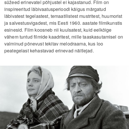
süžeed erinevatel põhjustel ei kajastanud. Film on
inspireeritud läbivaatusperioodi käigus märgatud
läbivatest tegelastest, temaatilistest mustritest, huumorist
ja salvestusvigadest, mis Eesti 1960. aastate filmikunstis
esinesid. Film koosneb nii kuulsatest, kuid eelkõige
vähem tuntud filmide kaadritest, mille taaskasutamisel on
valminud põnevust tekitav melodraama, kus loo
peategelast kehastavad erinevad näitlejad.