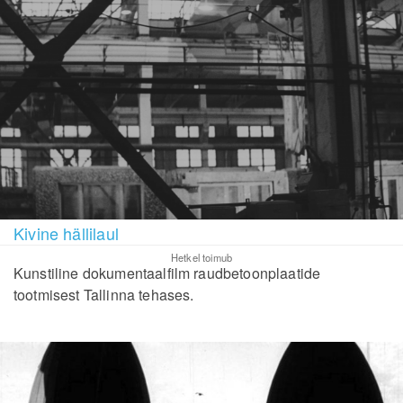
Kivine hällilaul
Hetkel toimub
Kunstiline dokumentaalfilm raudbetoonplaatide
tootmisest Tallinna tehases.