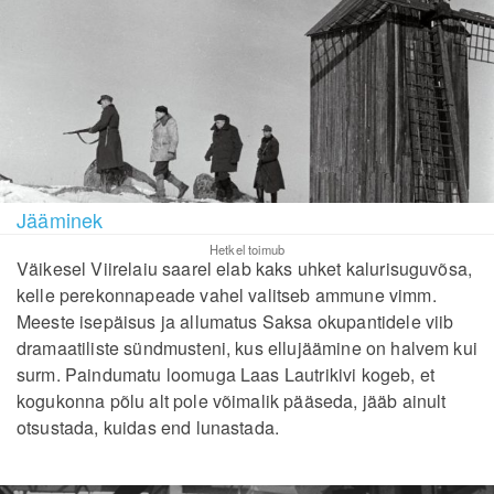
Jääminek
Hetkel toimub
Väikesel Viirelaiu saarel elab kaks uhket kalurisuguvõsa,
kelle perekonnapeade vahel valitseb ammune vimm.
Meeste isepäisus ja allumatus Saksa okupantidele viib
dramaatiliste sündmusteni, kus ellujäämine on halvem kui
surm. Paindumatu loomuga Laas Lautrikivi kogeb, et
kogukonna põlu alt pole võimalik pääseda, jääb ainult
otsustada, kuidas end lunastada.