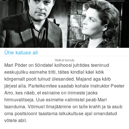
Ühe katuse all
Hetkel toimub
Mari Põder on 50ndatel kolhoosi juhtides teeninud
eeskujuliku esimehe tiitli, täites kindlal käel kõik
kõrgemalt poolt tulnud ülesanded. Majand aga käib
järjest alla. Parteikomitee saadab kohale instruktor Peeter
Arro, kes näeb, et esinaine on inimeste jaoks
hirmuvalitseja. Uue esimehe valimistel peab Mari
taanduma. Võimust ilmajäämine on talle krahh ja ta asub
oma positsiooni taastama isikukultuse ajal omandatud
võtete abil.