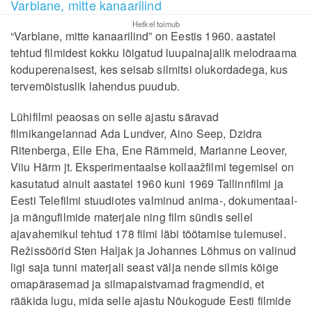
Varblane, mitte kanaarilind
Hetkel toimub
“Varblane, mitte kanaarilind” on Eestis 1960. aastatel
tehtud filmidest kokku lõigatud luupainajalik melodraama
koduperenaisest, kes seisab silmitsi olukordadega, kus
tervemõistuslik lahendus puudub.
Lühifilmi peaosas on selle ajastu säravad
filmikangelannad Ada Lundver, Aino Seep, Dzidra
Ritenberga, Elle Eha, Ene Rämmeld, Marianne Leover,
Viiu Härm jt. Eksperimentaalse kollaažfilmi tegemisel on
kasutatud ainult aastatel 1960 kuni 1969 Tallinnfilmi ja
Eesti Telefilmi stuudiotes valminud anima-, dokumentaal-
ja mängufilmide materjale ning film sündis sellel
ajavahemikul tehtud 178 filmi läbi töötamise tulemusel.
Režissöörid Sten Haljak ja Johannes Lõhmus on valinud
ligi saja tunni materjali seast välja nende silmis kõige
omapärasemad ja silmapaistvamad fragmendid, et
rääkida lugu, mida selle ajastu Nõukogude Eesti filmide