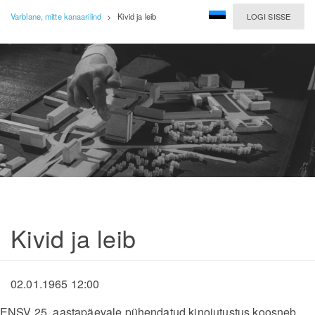
Varblane, mitte kanaarilind
>
Kivid ja leib
LOGI SISSE
Kivid ja leib
02.01.1965 12:00
ENSV 25. aastapäevale pühendatud kinojutustus koosneb