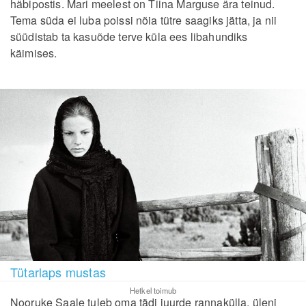
häbipostis. Mari meelest on Tiina Marguse ära teinud.
Tema süda ei luba poissi nõia tütre saagiks jätta, ja nii
süüdistab ta kasuõde terve küla ees libahundiks
käimises.
Tütarlaps mustas
Hetkel toimub
Nooruke Saale tuleb oma tädi juurde rannakülla, üleni