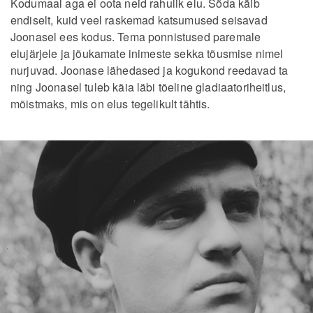
Kodumaal aga ei oota neid rahulik elu. Sõda käib
endiselt, kuid veel raskemad katsumused seisavad
Joonasel ees kodus. Tema ponnistused paremale
elujärjele ja jõukamate inimeste sekka tõusmise nimel
nurjuvad. Joonase lähedased ja kogukond reedavad ta
ning Joonasel tuleb käia läbi tõeline gladiaatoriheitlus,
mõistmaks, mis on elus tegelikult tähtis.