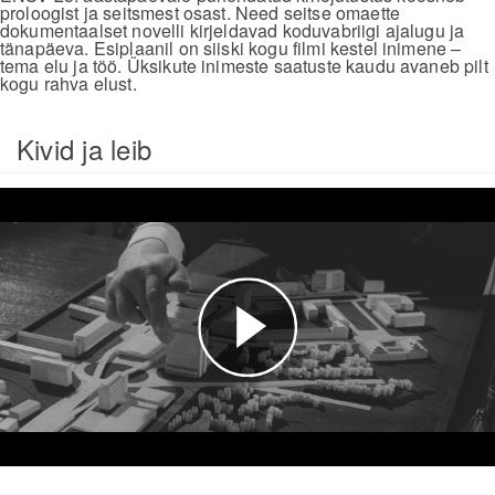
proloogist ja seitsmest osast. Need seitse omaette
dokumentaalset novelli kirjeldavad koduvabriigi ajalugu ja
tänapäeva. Esiplaanil on siiski kogu filmi kestel inimene –
tema elu ja töö. Üksikute inimeste saatuste kaudu avaneb pilt
kogu rahva elust.
Kivid ja leib
Esita
video