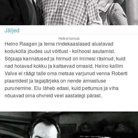
Jäljed
Hetkel toimub
Heino Raagen ja tema rindekaaslased alustavad
kodukülla jõudes uut võitlust - kolhoosi asutamist.
Sõjaaja kannatused ja hirmud on inimesi räsinud, kuid
nad hoiavad kokku ja kaitsevad omasid. Heino kallim
Valve ei räägi talle oma metsas varjunud venna Roberti
plaanidest ja tagajärjeks on nende armastuse
purunemine. Elu läheb edasi, kuid pettumus ja viha
nõuavad oma ohvreid veel aastategi pärast.