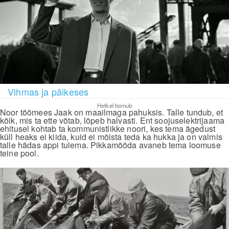
Vihmas ja päikeses
Hetkel toimub
Noor töömees Jaak on maailmaga pahuksis. Talle tundub, et
kõik, mis ta ette võtab, lõpeb halvasti. Ent soojuselektrijaama
ehitusel kohtab ta kommunistlikke noori, kes tema ägedust
küll heaks ei kiida, kuid ei mõista teda ka hukka ja on valmis
talle hädas appi tulema. Pikkamööda avaneb tema loomuse
teine pool.