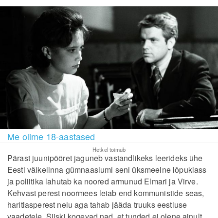
Me olime 18-aastased
Hetkel toimub
Pärast juunipööret jaguneb vastandlikeks leerideks ühe
Eesti väikelinna gümnaasiumi seni üksmeelne lõpuklass
ja poliitika lahutab ka noored armunud Elmari ja Virve.
Kehvast perest noormees leiab end kommunistide seas,
haritlasperest neiu aga tahab jääda truuks eestluse
vaadetele. Siiski kogevad nad, et tunded ei olene ainult