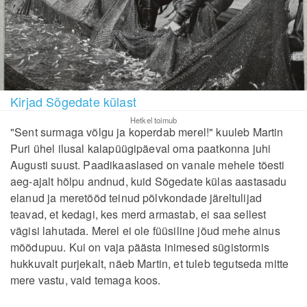
Kirjad Sõgedate külast
Hetkel toimub
"Sent surmaga võlgu ja koperdab merel!" kuuleb Martin
Puri ühel ilusal kalapüügipäeval oma paatkonna juhi
Augusti suust. Paadikaaslased on vanale mehele tõesti
aeg-ajalt hõlpu andnud, kuid Sõgedate külas aastasadu
elanud ja meretööd teinud põlvkondade järeltulijad
teavad, et kedagi, kes merd armastab, ei saa sellest
vägisi lahutada. Merel ei ole füüsiline jõud mehe ainus
mõõdupuu. Kui on vaja päästa inimesed sügistormis
hukkuvalt purjekalt, näeb Martin, et tuleb tegutseda mitte
mere vastu, vaid temaga koos.