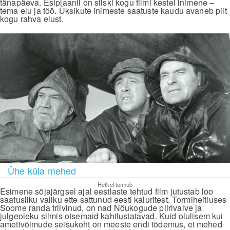
tänapäeva. Esiplaanil on siiski kogu filmi kestel inimene –
tema elu ja töö. Üksikute inimeste saatuste kaudu avaneb pilt
kogu rahva elust.
Ühe küla mehed
Hetkel toimub
Esimene sõjajärgsel ajal eestlaste tehtud film jutustab loo
saatusliku valiku ette sattunud eesti kaluritest. Tormiheitluses
Soome randa triivinud, on nad Nõukogude piirivalve ja
julgeoleku silmis otsemaid kahtlustatavad. Kuid olulisem kui
ametivõimude seisukoht on meeste endi tõdemus, et mehed