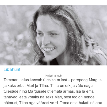
Libahunt
Hetkel toimub
Tammaru talus kasvab üles kolm last – perepoeg Margus
ja kaks orbu, Mari ja Tiina. Tiina on erk ja väle nagu
tulesäde ning Margusele ütlemata armas. Isa ja ema
tahavad, et ta võtaks naiseks Mari, sest too on nende
hõimust, Tiina aga võõrast verd. Tema ema hukati nõiana