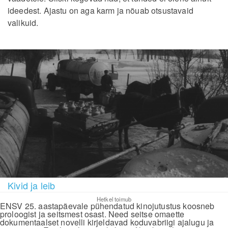
ideedest. Ajastu on aga karm ja nõuab otsustavaid
valikuid.
Kivid ja leib
Hetkel toimub
ENSV 25. aastapäevale pühendatud kinojutustus koosneb
proloogist ja seitsmest osast. Need seitse omaette
dokumentaalset novelli kirjeldavad koduvabriigi ajalugu ja