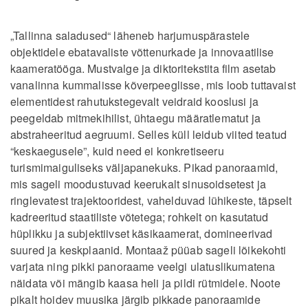
„Tallinna saladused“ läheneb harjumuspärastele
objektidele ebatavaliste võttenurkade ja innovaatilise
kaameratööga. Mustvalge ja diktoritekstita film asetab
vanalinna kummalisse kõverpeeglisse, mis loob tuttavaist
elementidest rahutukstegevalt veidraid kooslusi ja
peegeldab mitmekihilist, ühtaegu määratlematut ja
abstraheeritud aegruumi. Selles küll leidub viited teatud
“keskaegusele”, kuid need ei konkretiseeru
turismimaiguliseks väljapanekuks. Pikad panoraamid,
mis sageli moodustuvad keerukalt sinusoidsetest ja
ringlevatest trajektooridest, vahelduvad lühikeste, täpselt
kadreeritud staatiliste võtetega; rohkelt on kasutatud
hüplikku ja subjektiivset käsikaamerat, domineerivad
suured ja keskplaanid. Montaaž püüab sageli lõikekohti
varjata ning pikki panoraame veelgi ulatuslikumatena
näidata või mängib kaasa heli ja pildi rütmidele. Noote
pikalt hoidev muusika järgib pikkade panoraamide