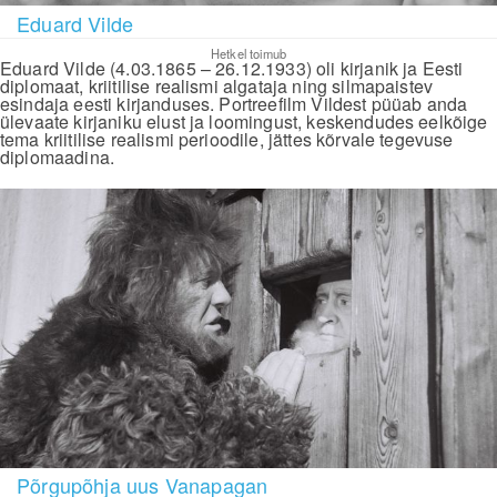
Eduard Vilde
Hetkel toimub
Eduard Vilde (4.03.1865 – 26.12.1933) oli kirjanik ja Eesti
diplomaat, kriitilise realismi algataja ning silmapaistev
esindaja eesti kirjanduses. Portreefilm Vildest püüab anda
ülevaate kirjaniku elust ja loomingust, keskendudes eelkõige
tema kriitilise realismi perioodile, jättes kõrvale tegevuse
diplomaadina.
Põrgupõhja uus Vanapagan