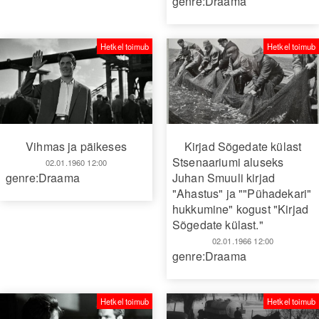
genre:Draama
Hetkel toimub
Hetkel toimub
Kirjad Sõgedate külast
Vihmas ja päikeses
Stsenaariumi aluseks
02.01.1960 12:00
Juhan Smuuli kirjad
genre:Draama
"Ahastus" ja ""Pühadekari"
hukkumine" kogust "Kirjad
Sõgedate külast."
02.01.1966 12:00
genre:Draama
Hetkel toimub
Hetkel toimub