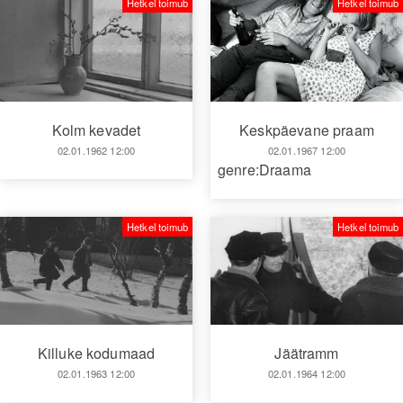
Hetkel toimub
Hetkel toimub
Kolm kevadet
Keskpäevane praam
02.01.1962 12:00
02.01.1967 12:00
genre:Draama
Hetkel toimub
Hetkel toimub
Killuke kodumaad
Jäätramm
02.01.1963 12:00
02.01.1964 12:00