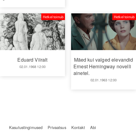
Hetkel toimub
Hetkel toimub
Eduard Viiralt
Mäed kui valged elevandid
Ernest Hemingway novelli
02.01.1968 12:00
ainetel.
02.01.1963 12:00
Kasutustingimused
Privaatsus
Kontakt
Abi