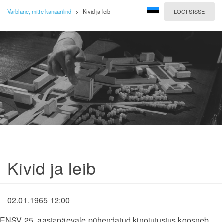
Varblane, mitte kanaarilind
>
Kivid ja leib
LOGI SISSE
Kivid ja leib
02.01.1965 12:00
ENSV 25. aastapäevale pühendatud kinojutustus koosneb