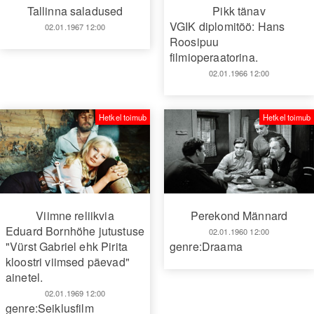
Tallinna saladused
Pikk tänav
VGIK diplomitöö: Hans
02.01.1967 12:00
Roosipuu
filmioperaatorina.
02.01.1966 12:00
Hetkel toimub
Hetkel toimub
Viimne reliikvia
Perekond Männard
Eduard Bornhöhe jutustuse
02.01.1960 12:00
"Vürst Gabriel ehk Pirita
genre:Draama
kloostri viimsed päevad"
ainetel.
02.01.1969 12:00
genre:Seiklusfilm