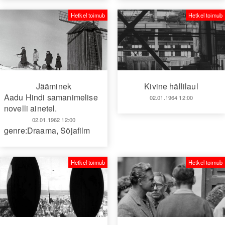
Hetkel toimub
Hetkel toimub
Jääminek
Kivine hällilaul
Aadu Hindi samanimelise
02.01.1964 12:00
novelli ainetel.
02.01.1962 12:00
genre:Draama
,
Sõjafilm
Hetkel toimub
Hetkel toimub