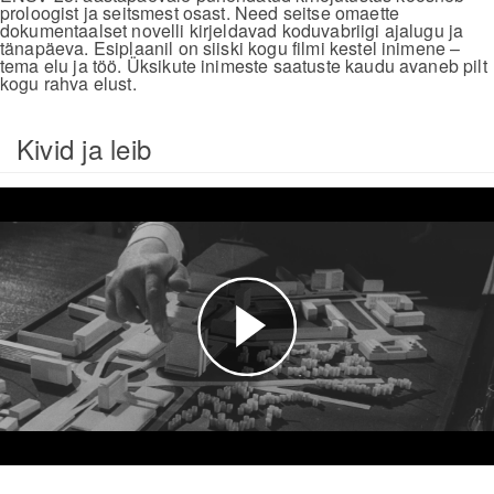
proloogist ja seitsmest osast. Need seitse omaette
dokumentaalset novelli kirjeldavad koduvabriigi ajalugu ja
tänapäeva. Esiplaanil on siiski kogu filmi kestel inimene –
tema elu ja töö. Üksikute inimeste saatuste kaudu avaneb pilt
kogu rahva elust.
Kivid ja leib
Esita
video