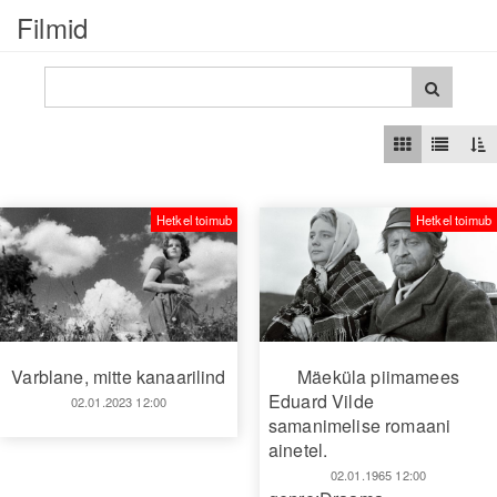
Filmid
Hetkel toimub
Hetkel toimub
Varblane, mitte kanaarilind
Mäeküla piimamees
Eduard Vilde
02.01.2023 12:00
samanimelise romaani
ainetel.
02.01.1965 12:00