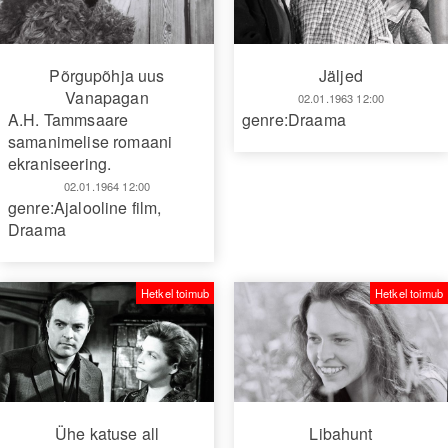
Põrgupõhja uus
Jäljed
Vanapagan
02.01.1963 12:00
A.H. Tammsaare
genre:Draama
samanimelise romaani
ekraniseering.
02.01.1964 12:00
genre:Ajalooline film
,
Draama
Hetkel toimub
Hetkel toimub
Ühe katuse all
Libahunt