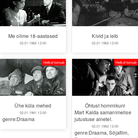
Me olime 18-aastased
Kivid ja leib
02.01.1965 12:00
02.01.1965 12:00
Hetkel toimub
Hetkel toimub
Ühe küla mehed
Õhtust hommikuni
Mart Kalda samanimelise
02.01.1961 12:00
genre:Draama
jutustuse ainetel.
02.01.1962 12:00
genre:Draama
,
Sõjafilm
,