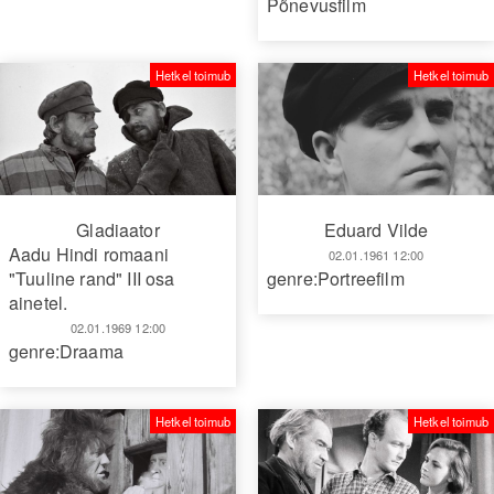
Põnevusfilm
Hetkel toimub
Hetkel toimub
Gladiaator
Eduard Vilde
Aadu Hindi romaani
02.01.1961 12:00
"Tuuline rand" III osa
genre:Portreefilm
ainetel.
02.01.1969 12:00
genre:Draama
Hetkel toimub
Hetkel toimub