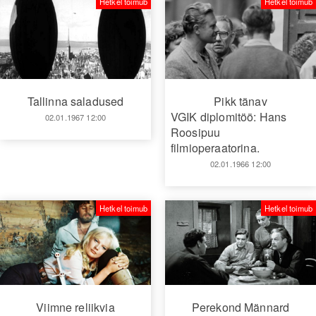
Hetkel toimub
Hetkel toimub
Tallinna saladused
Pikk tänav
VGIK diplomitöö: Hans
02.01.1967 12:00
Roosipuu
filmioperaatorina.
02.01.1966 12:00
Hetkel toimub
Hetkel toimub
Viimne reliikvia
Perekond Männard