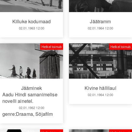
Killuke kodumaad
Jäätramm
02.01.1963 12:00
02.01.1964 12:00
Hetkel toimub
Hetkel toimub
Jääminek
Kivine hällilaul
Aadu Hindi samanimelise
02.01.1964 12:00
novelli ainetel.
02.01.1962 12:00
genre:Draama
,
Sõjafilm