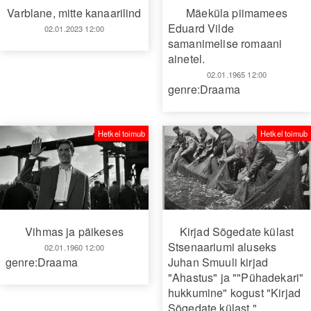
Varblane, mitte kanaarilind
Mäeküla piimamees
Eduard Vilde
02.01.2023 12:00
samanimelise romaani
ainetel.
02.01.1965 12:00
genre:Draama
Hetkel toimub
Hetkel toimub
Kirjad Sõgedate külast
Vihmas ja päikeses
Stsenaariumi aluseks
02.01.1960 12:00
Juhan Smuuli kirjad
genre:Draama
"Ahastus" ja ""Pühadekari"
hukkumine" kogust "Kirjad
Sõgedate külast."