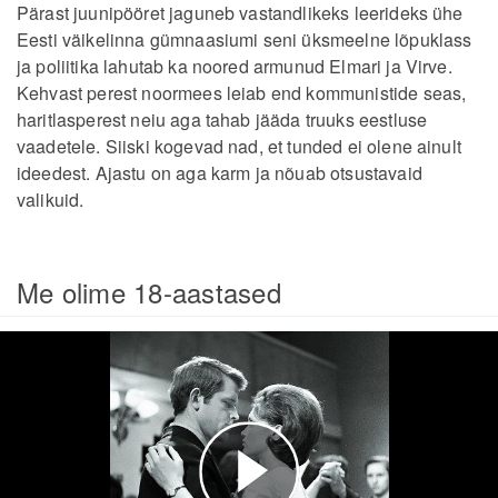
Pärast juunipööret jaguneb vastandlikeks leerideks ühe
Eesti väikelinna gümnaasiumi seni üksmeelne lõpuklass
ja poliitika lahutab ka noored armunud Elmari ja Virve.
Kehvast perest noormees leiab end kommunistide seas,
haritlasperest neiu aga tahab jääda truuks eestluse
vaadetele. Siiski kogevad nad, et tunded ei olene ainult
ideedest. Ajastu on aga karm ja nõuab otsustavaid
valikuid.
Me olime 18-aastased
Esita