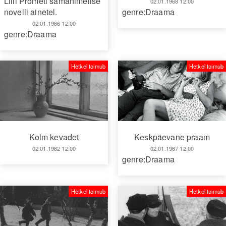
Lilli Prometi samanimelise
02.01.1968 12:00
novelli ainetel.
genre:Draama
02.01.1966 12:00
genre:Draama
Hetkel toimub
Hetkel toimub
Kolm kevadet
Keskpäevane praam
02.01.1962 12:00
02.01.1967 12:00
genre:Draama
Hetkel toimub
Hetkel toimub