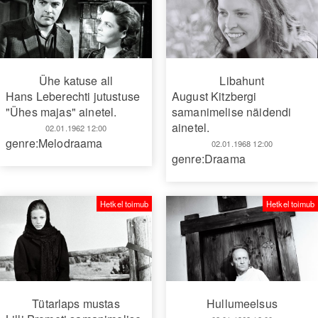
Ühe katuse all
Libahunt
Hans Leberechti jutustuse
August Kitzbergi
"Ühes majas" ainetel.
samanimelise näidendi
ainetel.
02.01.1962 12:00
genre:Melodraama
02.01.1968 12:00
genre:Draama
Hetkel toimub
Hetkel toimub
Tütarlaps mustas
Hullumeelsus