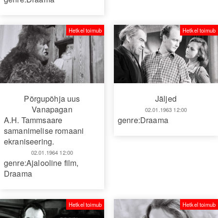
Hetkel toimub
Hetkel toimub
Põrgupõhja uus
Jäljed
Vanapagan
02.01.1963 12:00
A.H. Tammsaare
genre:Draama
samanimelise romaani
ekraniseering.
02.01.1964 12:00
genre:Ajalooline film
,
Draama
Hetkel toimub
Hetkel toimub