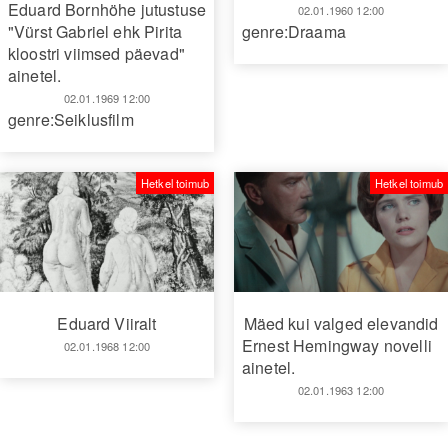
Eduard Bornhöhe jutustuse
02.01.1960 12:00
"Vürst Gabriel ehk Pirita
genre:Draama
kloostri viimsed päevad"
ainetel.
02.01.1969 12:00
genre:Seiklusfilm
Hetkel toimub
Hetkel toimub
Eduard Viiralt
Mäed kui valged elevandid
Ernest Hemingway novelli
02.01.1968 12:00
ainetel.
02.01.1963 12:00