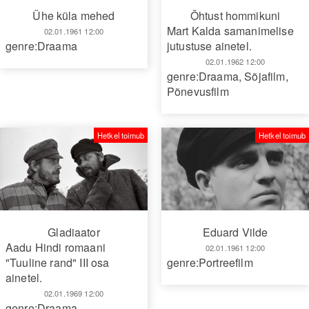
Ühe küla mehed
Õhtust hommikuni
Mart Kalda samanimelise
02.01.1961 12:00
genre:Draama
jutustuse ainetel.
02.01.1962 12:00
genre:Draama
,
Sõjafilm
,
Põnevusfilm
Hetkel toimub
Hetkel toimub
Gladiaator
Eduard Vilde
Aadu Hindi romaani
02.01.1961 12:00
"Tuuline rand" III osa
genre:Portreefilm
ainetel.
02.01.1969 12:00
genre:Draama