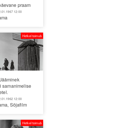
päevane praam
2.01.1967 12:00
aama
Hetkel toimub
Jääminek
i samanimelise
etel.
2.01.1962 12:00
aama
,
Sõjafilm
Hetkel toimub