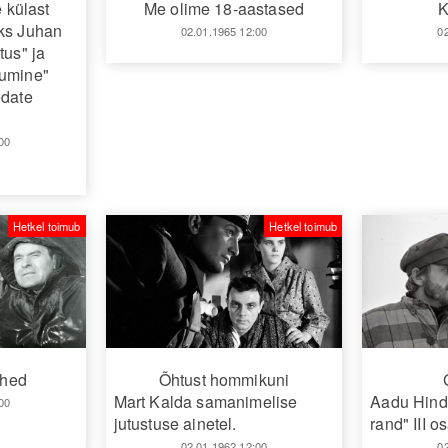
 külast
Me olime 18-aastased
K
ks Juhan
02.01.1965 12:00
0
tus" ja
kumine"
edate
00
Hetkel toimub
Hetkel toimub
ehed
Õhtust hommikuni
Mart Kalda samanimelise
Aadu Hindi
00
jutustuse ainetel.
rand" III o
02.01.1962 12:00
0