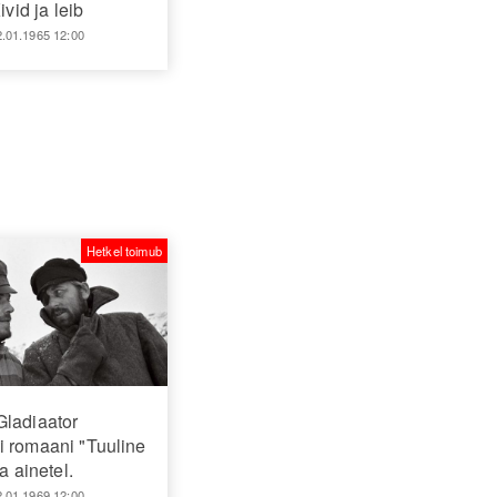
ivid ja leib
2.01.1965 12:00
Hetkel toimub
Gladiaator
 romaani "Tuuline
sa ainetel.
2.01.1969 12:00