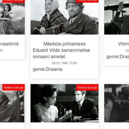
naarilind
Mäeküla piimamees
Vihm
Eduard Vilde samanimelise
00
0
romaani ainetel.
genre:Dr
02.01.1965 12:00
genre:Draama
Hetkel toimub
Hetkel toimub