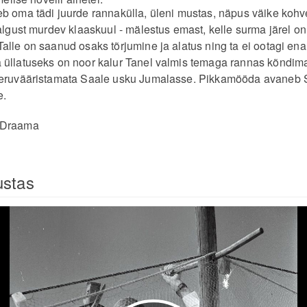
b oma tädi juurde rannakülla, üleni mustas, näpus väike kohv
valgust murdev klaaskuul - mälestus emast, kelle surma järel on
alle on saanud osaks tõrjumine ja alatus ning ta ei ootagi ena
üllatuseks on noor kalur Tanel valmis temaga rannas kõndima
aeruvääristamata Saale usku Jumalasse. Pikkamööda avaneb 
e.
:Draama
ustas