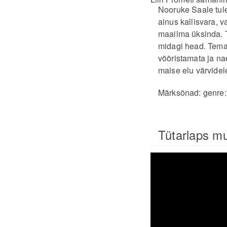
Nooruke Saale tule
ainus kallisvara, 
maailma üksinda. T
midagi head. Tema 
võõristamata ja n
maise elu värvidel
Märksõnad:
genre
Tütarlaps m