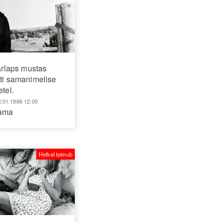
arlaps mustas
eti samanimelise
etel.
2.01.1966 12:00
aama
Hetkel toimub