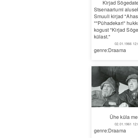
Kirjad Sõgedate
Stsenaariumi aluse
Smuuli kirjad "Ahas
""Pühadekari" huk
kogust "Kirjad Sõg
külast."
02.01.1966 12:
genre:Draama
Ühe küla m
02.01.1961 12:
genre:Draama