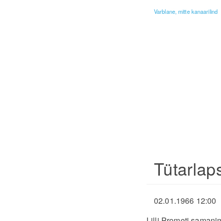
Varblane, mitte kanaarilind
Tütarlap
02.01.1966 12:00
Lilli Prometi samanim