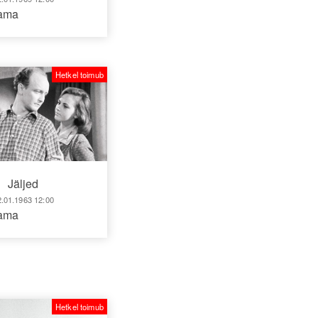
aama
Hetkel toimub
Jäljed
2.01.1963 12:00
aama
Hetkel toimub