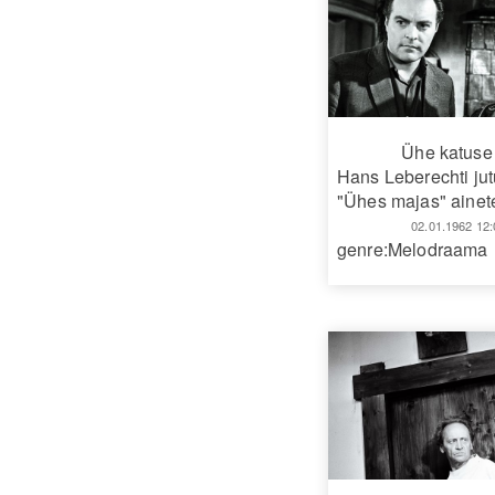
Ühe katuse 
Hans Leberechti ju
"Ühes majas" ainete
02.01.1962 12:
genre:Melodraama