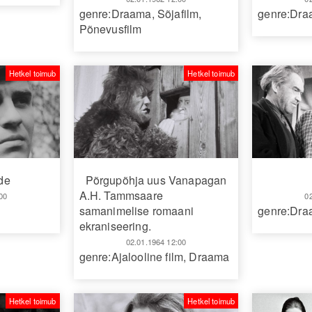
genre:Draama
,
Sõjafilm
,
genre:Dr
Põnevusfilm
Hetkel toimub
Hetkel toimub
de
Põrgupõhja uus Vanapagan
A.H. Tammsaare
00
0
samanimelise romaani
genre:Dr
ekraniseering.
02.01.1964 12:00
genre:Ajalooline film
,
Draama
Hetkel toimub
Hetkel toimub