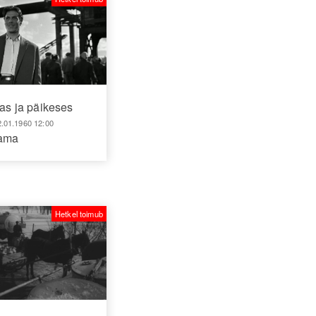
as ja päikeses
2.01.1960 12:00
aama
Hetkel toimub