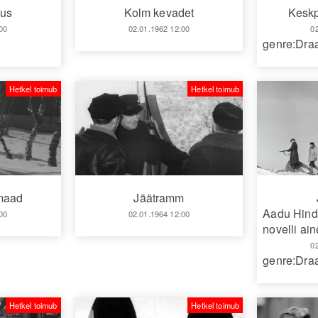
sus
Kolm kevadet
Kesk
00
02.01.1962 12:00
0
genre:Dr
Hetkel toimub
Hetkel toimub
maad
Jäätramm
Aadu Hind
00
02.01.1964 12:00
novelli ain
0
genre:Dr
Hetkel toimub
Hetkel toimub