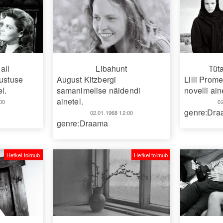
all
Libahunt
Tüt
tustuse
August Kitzbergi
Lilli Prom
l.
samanimelise näidendi
novelli ain
ainetel.
00
0
genre:Dr
02.01.1968 12:00
genre:Draama
Hetkel toimub
Hetkel toimub