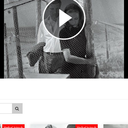
Esita
video
Hetkel toimub
Hetkel toimub