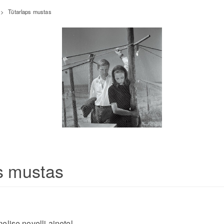
>
Tütarlaps mustas
s mustas
elise novelli ainetel.