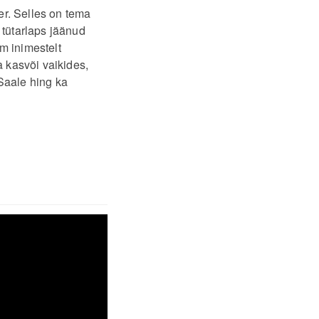
er. Selles on tema
 tütarlaps jäänud
m inimestelt
 kasvõi vaikides,
Saale hing ka