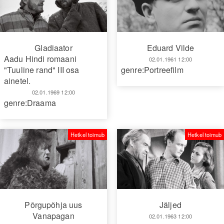
Gladiaator
Eduard Vilde
Aadu Hindi romaani
02.01.1961 12:00
"Tuuline rand" III osa
genre:Portreefilm
ainetel.
02.01.1969 12:00
genre:Draama
Hetkel toimub
Hetkel toimub
Põrgupõhja uus
Jäljed
Vanapagan
02.01.1963 12:00