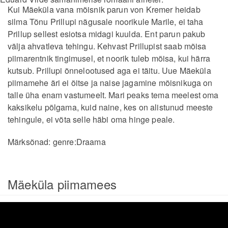
Kui Mäeküla vana mõisnik parun von Kremer heidab
silma Tõnu Prillupi nägusale noorikule Marile, ei taha
Prillup sellest esiotsa midagi kuulda. Ent parun pakub
välja ahvatleva tehingu. Kehvast Prillupist saab mõisa
piimarentnik tingimusel, et noorik tuleb mõisa, kui härra
kutsub. Prillupi õnnelootused aga ei täitu. Uue Mäeküla
piimamehe äri ei õitse ja naise jagamine mõisnikuga on
talle üha enam vastumeelt. Mari peaks tema meelest oma
kaksikelu põlgama, kuid naine, kes on alistunud meeste
tehingule, ei võta selle häbi oma hinge peale.
Märksõnad:
genre:Draama
Mäeküla piimamees