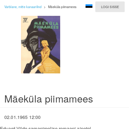
Varblane, mitte kanaarilind
>
Mäeküla piimamees
LOGI SISSE
Mäeküla piimamees
02.01.1965 12:00
Eduard Vilde samanimelise romaani ainetel.