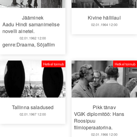
Jääminek
Kivine hällilaul
Aadu Hindi samanimelise
02.01.1964 12:00
novelli ainetel.
02.01.1962 12:00
genre:Draama
,
Sõjafilm
Hetkel toimub
Hetkel toimub
Tallinna saladused
Pikk tänav
VGIK diplomitöö: Hans
02.01.1967 12:00
Roosipuu
filmioperaatorina.
02.01.1966 12:00