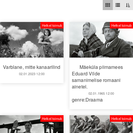
Hetkel toimub
Hetkel toimub
Varblane, mitte kanaarilind
Mäeküla piimamees
Eduard Vilde
02.01.2023 12:00
samanimelise romaani
ainetel.
02.01.1965 12:00
genre:Draama
Hetkel toimub
Hetkel toimub