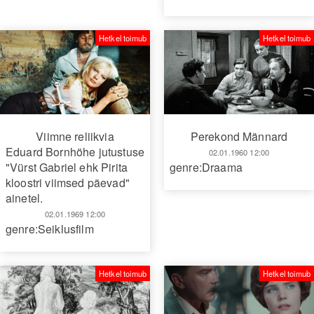
Hetkel toimub
Hetkel toimub
Viimne reliikvia
Perekond Männard
Eduard Bornhöhe jutustuse
02.01.1960 12:00
"Vürst Gabriel ehk Pirita
genre:Draama
kloostri viimsed päevad"
ainetel.
02.01.1969 12:00
genre:Seiklusfilm
Hetkel toimub
Hetkel toimub