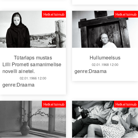
Hetkel toimub
Hetkel toimub
Tütarlaps mustas
Hullumeelsus
Lilli Prometi samanimelise
02.01.1968 12:00
novelli ainetel.
genre:Draama
02.01.1966 12:00
genre:Draama
Hetkel toimub
Hetkel toimub