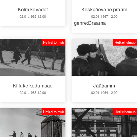
Kolm kevadet
Keskpäevane praam
02.01.1962 12:00
02.01.1967 12:00
genre:Draama
Hetkel toimub
Hetkel toimub
Killuke kodumaad
Jäätramm
02.01.1963 12:00
02.01.1964 12:00
Hetkel toimub
Hetkel toimub