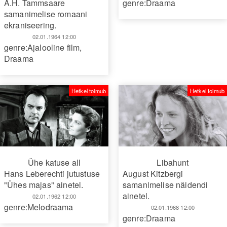
A.H. Tammsaare
genre:Draama
samanimelise romaani
ekraniseering.
02.01.1964 12:00
genre:Ajalooline film
,
Draama
Hetkel toimub
Hetkel toimub
Ühe katuse all
Libahunt
Hans Leberechti jutustuse
August Kitzbergi
"Ühes majas" ainetel.
samanimelise näidendi
ainetel.
02.01.1962 12:00
genre:Melodraama
02.01.1968 12:00
genre:Draama