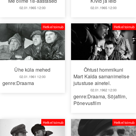
Me olime 18-aastased
Kivid ja leib
02.01.1965 12:00
02.01.1965 12:00
Hetkel toimub
Hetkel toimub
Ühe küla mehed
Õhtust hommikuni
Mart Kalda samanimelise
02.01.1961 12:00
genre:Draama
jutustuse ainetel.
02.01.1962 12:00
genre:Draama
,
Sõjafilm
,
Põnevusfilm
Hetkel toimub
Hetkel toimub