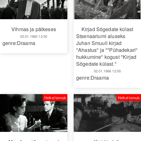
Kirjad Sõgedate külast
Vihmas ja päikeses
Stsenaariumi aluseks
02.01.1960 12:00
Juhan Smuuli kirjad
genre:Draama
"Ahastus" ja ""Pühadekari"
hukkumine" kogust "Kirjad
Sõgedate külast."
02.01.1966 12:00
genre:Draama
Hetkel toimub
Hetkel toimub