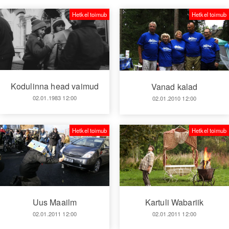
Hetkel toimub
Hetkel toimub
Kodulinna head vaimud
Vanad kalad
02.01.1983 12:00
02.01.2010 12:00
Hetkel toimub
Hetkel toimub
Kartuli Wabariik
Uus Maailm
02.01.2011 12:00
02.01.2011 12:00