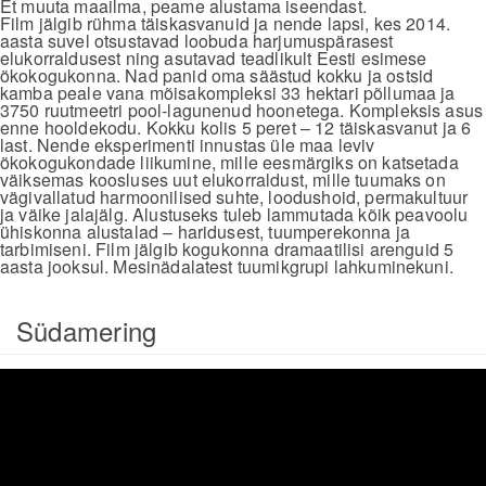
Et muuta maailma, peame alustama iseendast.
Film jälgib rühma täiskasvanuid ja nende lapsi, kes 2014.
aasta suvel otsustavad loobuda harjumuspärasest
elukorraldusest ning asutavad teadlikult Eesti esimese
ökokogukonna. Nad panid oma säästud kokku ja ostsid
kamba peale vana mõisakompleksi 33 hektari põllumaa ja
3750 ruutmeetri pool-lagunenud hoonetega. Kompleksis asus
enne hooldekodu. Kokku kolis 5 peret – 12 täiskasvanut ja 6
last. Nende eksperimenti innustas üle maa leviv
ökokogukondade liikumine, mille eesmärgiks on katsetada
väiksemas koosluses uut elukorraldust, mille tuumaks on
vägivallatud harmoonilised suhte, loodushoid, permakultuur
ja väike jalajälg. Alustuseks tuleb lammutada kõik peavoolu
ühiskonna alustalad – haridusest, tuumperekonna ja
tarbimiseni. Film jälgib kogukonna dramaatilisi arenguid 5
aasta jooksul. Mesinädalatest tuumikgrupi lahkuminekuni.
Südamering