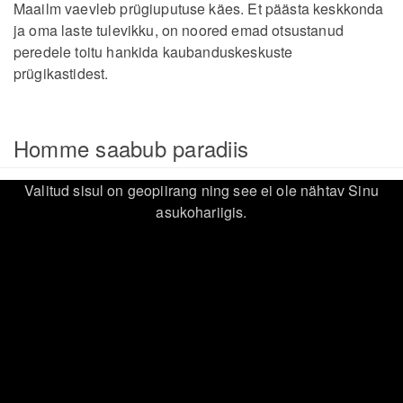
Maailm vaevleb prügiuputuse käes. Et päästa keskkonda
ja oma laste tulevikku, on noored emad otsustanud
peredele toitu hankida kaubanduskeskuste
prügikastidest.
Homme saabub paradiis
Valitud sisul on geopiirang ning see ei ole nähtav Sinu
asukohariigis.