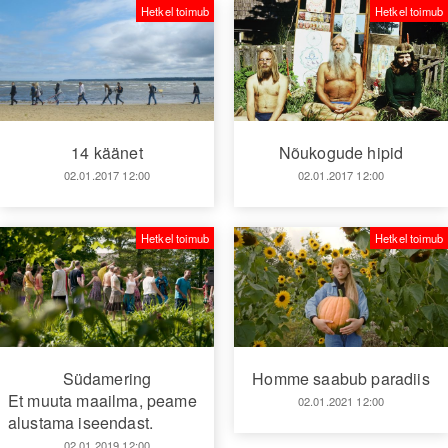
Hetkel toimub
Hetkel toimub
14 käänet
Nõukogude hipid
02.01.2017 12:00
02.01.2017 12:00
Hetkel toimub
Hetkel toimub
Südamering
Homme saabub paradiis
Et muuta maailma, peame
02.01.2021 12:00
alustama iseendast.
02.01.2019 12:00