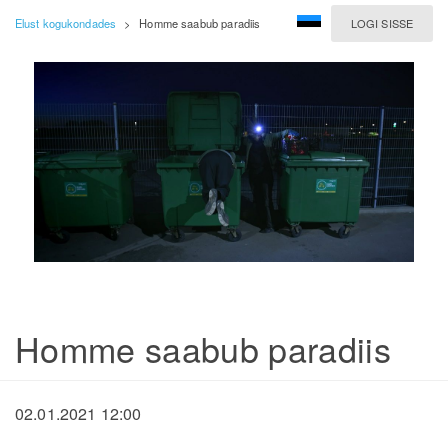
Elust kogukondades
>
Homme saabub paradiis
LOGI SISSE
Homme saabub paradiis
02.01.2021 12:00