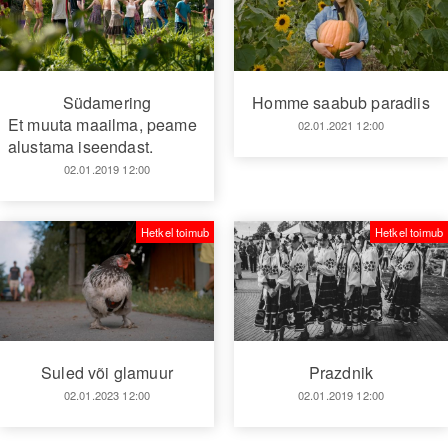
Südamering
Homme saabub paradiis
Et muuta maailma, peame
02.01.2021 12:00
alustama iseendast.
02.01.2019 12:00
Hetkel toimub
Hetkel toimub
Suled või glamuur
Prazdnik
02.01.2023 12:00
02.01.2019 12:00