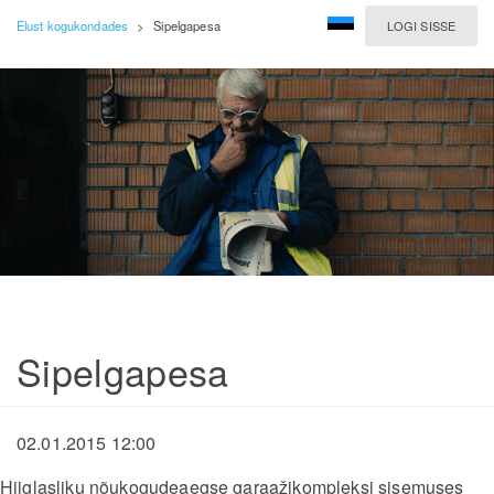
Elust kogukondades
>
Sipelgapesa
LOGI SISSE
Sipelgapesa
02.01.2015 12:00
Hiiglasliku nõukogudeaegse garaažikompleksi sisemuses