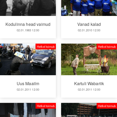
Kodulinna head vaimud
Vanad kalad
02.01.1983 12:00
02.01.2010 12:00
Hetkel toimub
Hetkel toimub
Kartuli Wabariik
Uus Maailm
02.01.2011 12:00
02.01.2011 12:00
Hetkel toimub
Hetkel toimub