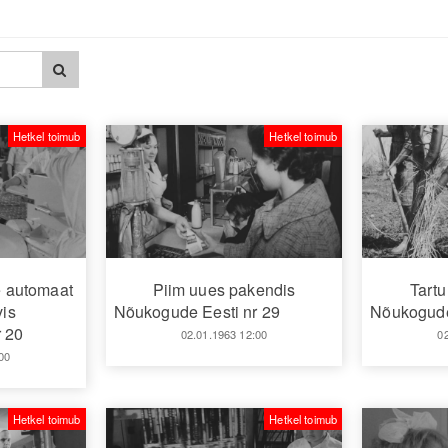
Hetkel toimub
Hetkel toimub
e automaat
Piim uues pakendis
Tartu
is
Nõukogude Eesti nr 29
Nõukogude
 20
02.01.1963 12:00
0
00
Hetkel toimub
Hetkel toimub