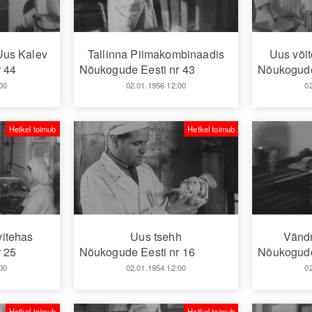
 Uus Kalev
Tallinna Piimakombinaadis
Uus või
 44
Nõukogude Eesti nr 43
Nõukogude
00
02.01.1956 12:00
0
Hetkel toimub
Hetkel toimub
vitehas
Uus tsehh
Vändr
 25
Nõukogude Eesti nr 16
Nõukogude
00
02.01.1954 12:00
0
Hetkel toimub
Hetkel toimub