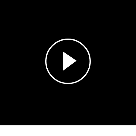
Esita
video