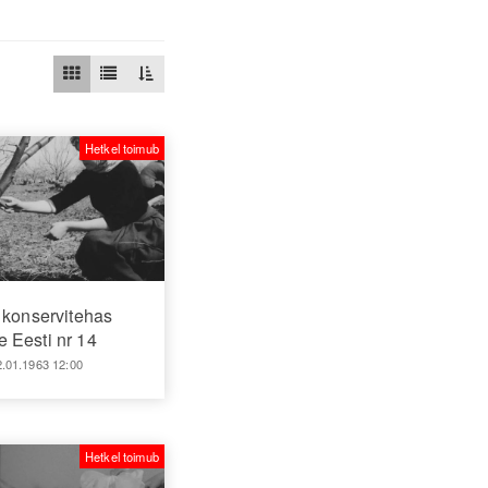
Hetkel toimub
 konservitehas
 Eesti nr 14
2.01.1963 12:00
Hetkel toimub