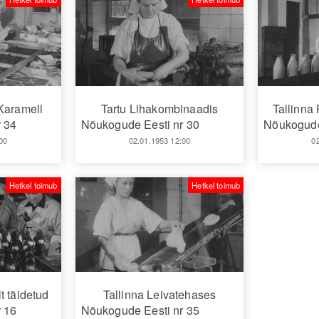
Karamell
Tartu Lihakombinaadis
Tallinna
 34
Nõukogude Eesti nr 30
Nõukogude
00
02.01.1953 12:00
0
Hetkel toimub
Hetkel toimub
t täidetud
Tallinna Leivatehases
 16
Nõukogude Eesti nr 35