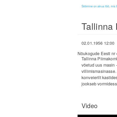
Söömine on ainus töö, mis 
Tallinna
02.01.1956 12:00
Nõukogude Eesti nr 
Tallinna Piimakom
võetud uus masin -
villimismasinasse. 
konveierilt kastid
jookseb vormidess
Video