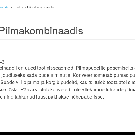
toidab
>
Tallinna Piimakombinaadis
 Piimakombinaadis
43
binaadil on uued tootmisseadmed. Piimapudelite pesemiseks 
 jõudluseks sada pudelit minutis. Konveier toimetab puhtad p
Seade villib piima ja korgib pudelid, käsitsi tuleb töötajatel si
esse tõsta. Päevas tuleb konveierilt üle viiekümne tuhande piim
e ning tahkunud juust pakitakse hõbepaberisse.