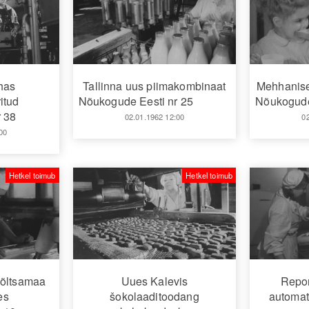
ehas
Tallinna uus piimakombinaat
Mehhanise
itud
Nõukogude Eesti nr 25
Nõukogude
 38
02.01.1962 12:00
0
00
Hetkel toimub
Hetkel toimub
Põltsamaa
Uues Kalevis
Repor
es
šokolaaditoodang
automat