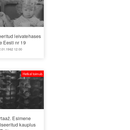
eritud leivatehases
 Eesti nr 19
2.01.1962 12:00
Hetkel toimub
taaž. Esimene
iseeritud kauplus