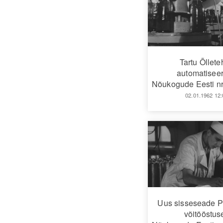
Tartu Õllet
automatiseer
Nõukogude Eesti nr
02.01.1962 12:
Uus sisseseade 
võitööstus