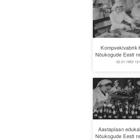
Kompvekivabrik 
Nõukogude Eesti nr
02.01.1953 12:
Aastaplaan edukal
Nõukogude Eesti nr