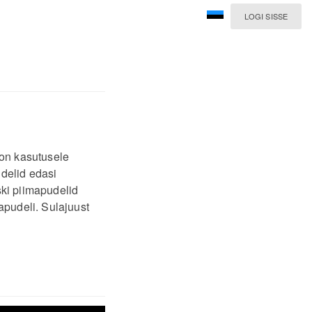
LOGI SISSE
on kasutusele
udelid edasi
iski piimapudelid
apudeli. Sulajuust