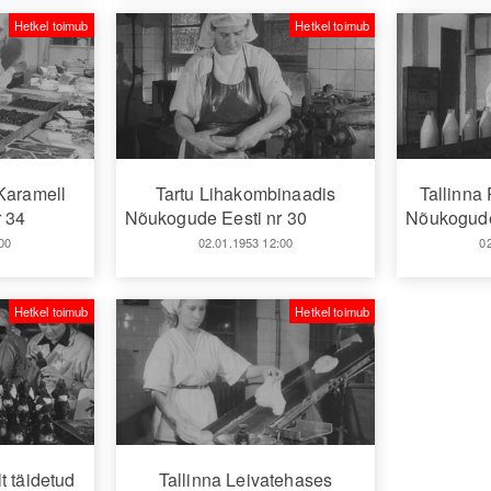
Hetkel toimub
Hetkel toimub
Karamell
Tartu Lihakombinaadis
Tallinna
 34
Nõukogude Eesti nr 30
Nõukogude
00
02.01.1953 12:00
0
Hetkel toimub
Hetkel toimub
t täidetud
Tallinna Leivatehases