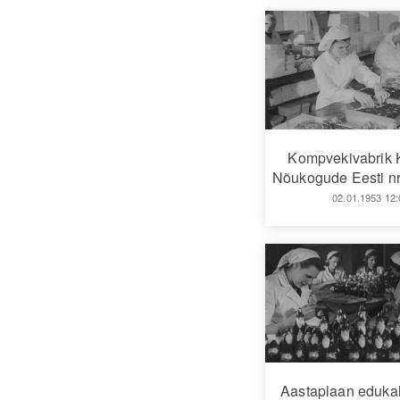
Kompvekivabrik 
Nõukogude Eesti nr
02.01.1953 12:
Aastaplaan edukal