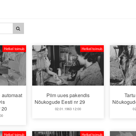
Hetkel toimub
Hetkel toimub
e automaat
Piim uues pakendis
Tartu
is
Nõukogude Eesti nr 29
Nõukogude
 20
02.01.1963 12:00
0
00
Hetkel toimub
Hetkel toimub