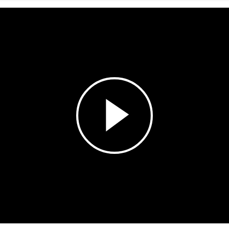
Esita
video