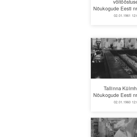
võitööstus
Nõukogude Eesti nr
02.01.1961 12:
Tallinna Külm
Nõukogude Eesti nr
02.01.1960 12: