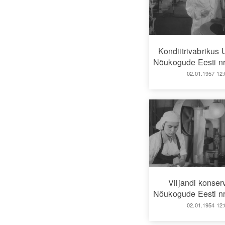
Kondiitrivabrikus
Nõukogude Eesti nr
02.01.1957 12:
Viljandi konser
Nõukogude Eesti nr
02.01.1954 12: