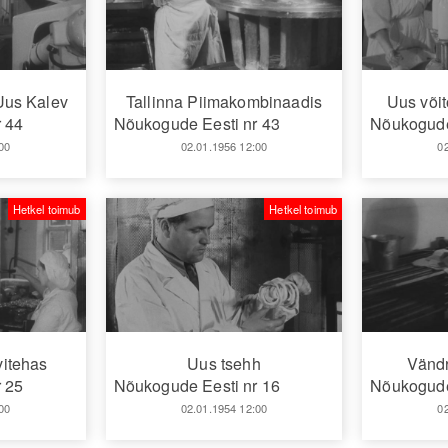
 Uus Kalev
Tallinna Piimakombinaadis
Uus või
 44
Nõukogude Eesti nr 43
Nõukogude
00
02.01.1956 12:00
0
Hetkel toimub
Hetkel toimub
vitehas
Uus tsehh
Vändr
 25
Nõukogude Eesti nr 16
Nõukogude
00
02.01.1954 12:00
0