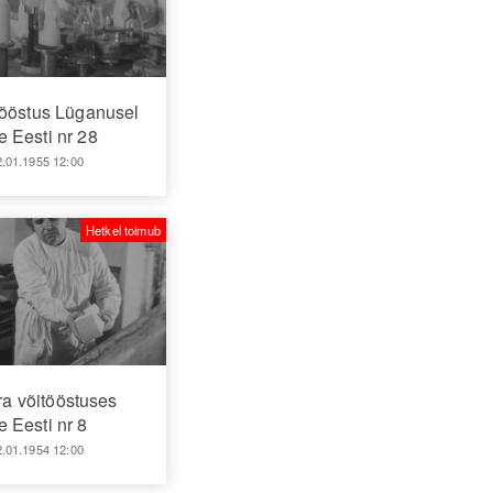
tööstus Lüganusel
 Eesti nr 28
2.01.1955 12:00
Hetkel toimub
a võitööstuses
 Eesti nr 8
2.01.1954 12:00