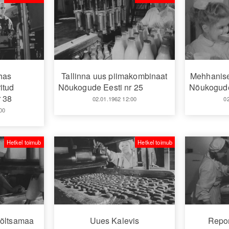
ehas
Tallinna uus piimakombinaat
Mehhanise
itud
Nõukogude Eesti nr 25
Nõukogude
 38
02.01.1962 12:00
0
00
Hetkel toimub
Hetkel toimub
Põltsamaa
Uues Kalevis
Repor