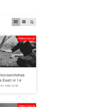
Hetkel toimub
 konservitehas
 Eesti nr 14
2.01.1963 12:00
Hetkel toimub