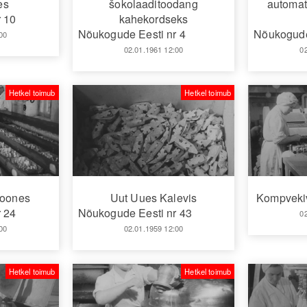
es
šokolaaditoodang
automat
 10
kahekordseks
Nõukogude Eesti nr 4
Nõukogude
00
02.01.1961 12:00
0
Hetkel toimub
Hetkel toimub
hoones
Uut Uues Kalevis
Kompvekiv
 24
Nõukogude Eesti nr 43
0
00
02.01.1959 12:00
Hetkel toimub
Hetkel toimub