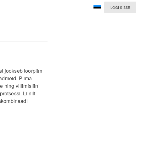
LOGI SISSE
t jookseb toorpiim
eadmeid. Piima
ning villimisliini
otsessi. Liinilt
imakombinaadi