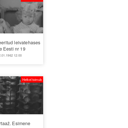
eritud leivatehases
 Eesti nr 19
2.01.1962 12:00
Hetkel toimub
taaž. Esimene