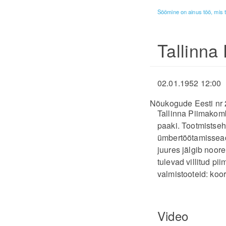
Söömine on ainus töö, mis 
Tallinna
02.01.1952 12:00
Nõukogude Eesti nr 
Tallinna Piimakomb
paaki. Tootmistse
ümbertöötamisseadm
juures jälgib noor
tulevad villitud p
valmistooteid: koo
Video