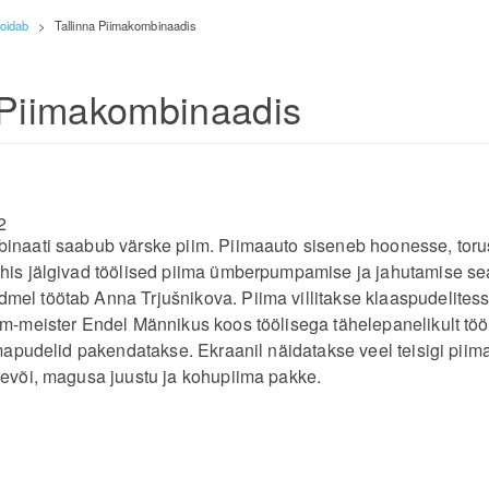
toidab
>
Tallinna Piimakombinaadis
 Piimakombinaadis
2
inaati saabub värske piim. Piimaauto siseneb hoonesse, torus
hhis jälgivad töölised piima ümberpumpamise ja jahutamise s
el töötab Anna Trjušnikova. Piima villitakse klaaspudelitesse 
em-meister Endel Männikus koos töölisega tähelepanelikult tööpr
iimapudelid pakendatakse. Ekraanil näidatakse veel teisigi pi
revõi, magusa juustu ja kohupiima pakke.