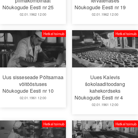
piimakombinaat
leivatehases
Nõukogude Eesti nr 25
Nõukogude Eesti nr 19
02.01.1962 12:00
02.01.1962 12:00
Hetkel toimub
Hetkel toimub
Uus sisseseade Põltsamaa
Uues Kalevis
võitööstuses
šokolaaditoodang
Nõukogude Eesti nr 10
kahekordseks
Nõukogude Eesti nr 4
02.01.1961 12:00
02.01.1961 12:00
Hetkel toimub
Hetkel toimub