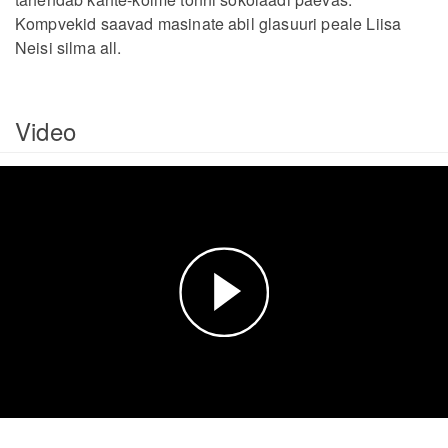
Kompvekid saavad masinate abil glasuuri peale Liisa
Neisi silma all.
Video
Esita
video