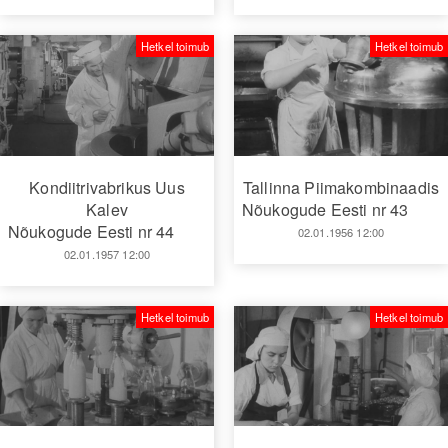
Hetkel toimub
Hetkel toimub
Kondiitrivabrikus Uus
Tallinna Piimakombinaadis
Kalev
Nõukogude Eesti nr 43
Nõukogude Eesti nr 44
02.01.1956 12:00
02.01.1957 12:00
Hetkel toimub
Hetkel toimub