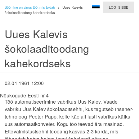
Söömine on ainus töö, mis toidab
>
Uues Kalevis
LOGI SISSE
šokolaaditoodang kahekordseks
Uues Kalevis
šokolaaditoodang
kahekordseks
02.01.1961 12:00
Nõukogude Eesti nr 4
Töö automatiseerimine vabrikus Uus Kalev. Vaade
vabriku Uus Kalev šokolaaditsehhi, kus tegutseb insener-
tehnoloog Peeter Papp, kelle käe all lasti vabrikus käiku
uus automaatkonveier. Kogu töö teevad ära masinad.
Ettevalmistustsehhi toodang kasvas 2-3 korda, mis
tähendab kahte-kolme tonni šokolaadi päevas.