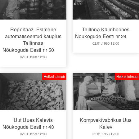
Reportaaž. Esimene
Tallinna Külmhoones
automatiseeritud kauplus
Nõukogude Eesti nr 24
Tallinnas
02.01.1960 12:00
Nõukogude Eesti nr 50
02.01.1960 12:00
Hetkel toimub
Hetkel toimub
Uut Uues Kalevis
Kompvekivabrikus Uus
Nõukogude Eesti nr 43
Kalev
02.01.1959 12:00
02.01.1958 12:00