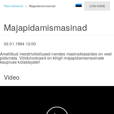
Retroreklaamid
>
Majapidamismasinad
LOGI SISSE
Majapidamismasinad
02.01.1984 12:00
Ametlikud meistrivõistlused nendes masinaklassides on veel
pidamata. Võidulootused on kõigil majapidamismasinate
kaupluse külastajatel!
Video