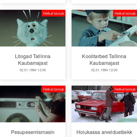
Hetkel toimub
Hetkel toimub
Lõngad Tallinna
Koolitarbed Tallinna
Kaubamajast
Kaubamajast
02.01.1984 12:00
02.01.1984 12:00
Hetkel toimub
Hetkel toimub
Pesupesemismasin
Hoiukassa arveldustšekk