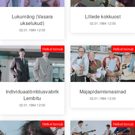
Lukumäng (Vasara
Lillede kokkuost
ukselukud)
02.01.1984 12:00
02.01.1984 12:00
Hetkel toimub
Hetkel toimub
Individuaalõmblusvabrik
Majapidamismasinad
Lembitu
02.01.1984 12:00
02.01.1984 12:00
Hetkel toimub
Hetkel toimub