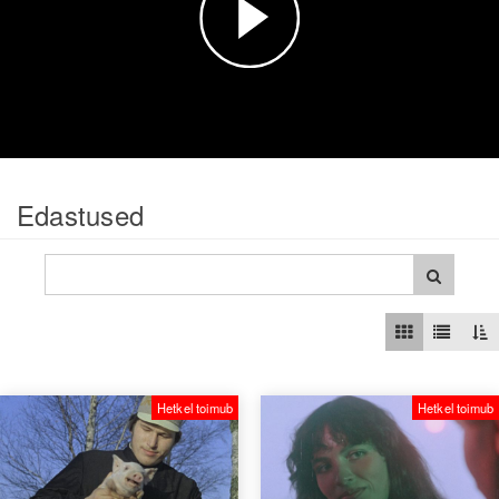
Esita
video
Edastused
Hetkel toimub
Hetkel toimub