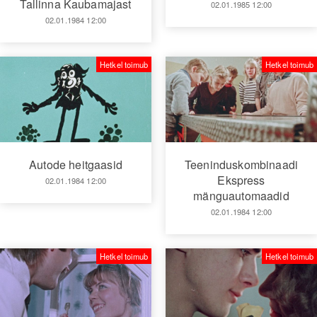
Tallinna Kaubamajast
02.01.1985 12:00
02.01.1984 12:00
Hetkel toimub
Hetkel toimub
Autode heitgaasid
Teeninduskombinaadi
Ekspress
02.01.1984 12:00
mänguautomaadid
02.01.1984 12:00
Hetkel toimub
Hetkel toimub