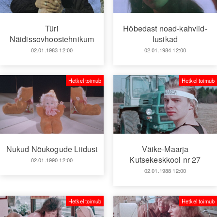
Türi
Hõbedast noad-kahvlid-
Näidissovhoostehnikum
lusikad
02.01.1983 12:00
02.01.1984 12:00
Hetkel toimub
Hetkel toimub
Väike-Maarja
Nukud Nõukogude Liidust
Kutsekeskkool nr 27
02.01.1990 12:00
02.01.1988 12:00
Hetkel toimub
Hetkel toimub