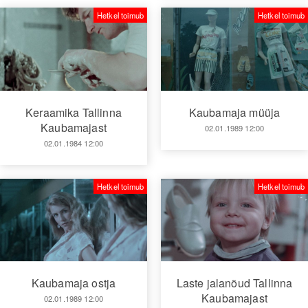
Hetkel toimub
Hetkel toimub
Keraamika Tallinna
Kaubamaja müüja
Kaubamajast
02.01.1989 12:00
02.01.1984 12:00
Hetkel toimub
Hetkel toimub
Kaubamaja ostja
Laste jalanõud Tallinna
Kaubamajast
02.01.1989 12:00