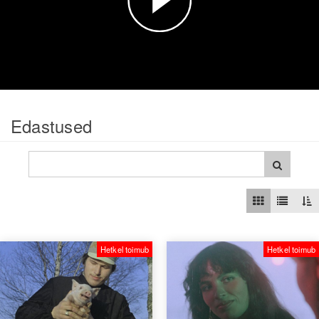
video
Edastused
Hetkel toimub
Hetkel toimub