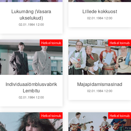
Lukumäng (Vasara
Lillede kokkuost
ukselukud)
02.01.1984 12:00
02.01.1984 12:00
Hetkel toimub
Hetkel toimub
Individuaalõmblusvabrik
Majapidamismasinad
Lembitu
02.01.1984 12:00
02.01.1984 12:00
Hetkel toimub
Hetkel toimub