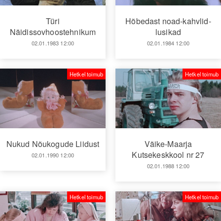
Türi
Hõbedast noad-kahvlid-
Näidissovhoostehnikum
lusikad
02.01.1983 12:00
02.01.1984 12:00
Hetkel toimub
Hetkel toimub
Väike-Maarja
Nukud Nõukogude Liidust
Kutsekeskkool nr 27
02.01.1990 12:00
02.01.1988 12:00
Hetkel toimub
Hetkel toimub