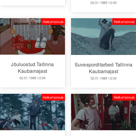
02.01.1989 12:00
Hetkel toimub
Hetkel toimub
Jõuluostud Tallinna
Suvesporditarbed Tallinna
Kaubamajast
Kaubamajast
02.01.1989 12:00
02.01.1989 12:00
Hetkel toimub
Hetkel toimub