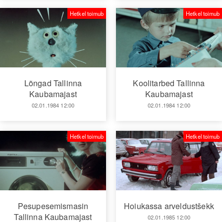
Hetkel toimub
Hetkel toimub
Lõngad Tallinna
Koolitarbed Tallinna
Kaubamajast
Kaubamajast
02.01.1984 12:00
02.01.1984 12:00
Hetkel toimub
Hetkel toimub
Pesupesemismasin
Hoiukassa arveldustšekk
Tallinna Kaubamajast
02.01.1985 12:00