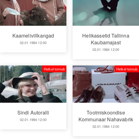
Kaamelivillkangad
Helikassetid Tallinna
Kaubamajast
02.01.1984 12:00
02.01.1984 12:00
Hetkel toimub
Hetkel toimub
Sindi Autoralli
Tootmiskoondise
Kommunaar Nahavabrik
02.01.1984 12:00
02.01.1984 12:00