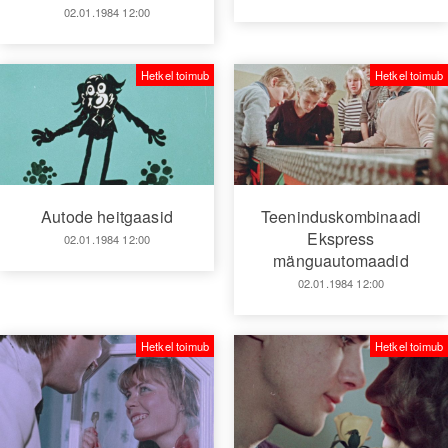
02.01.1984 12:00
Hetkel toimub
Hetkel toimub
Autode heitgaasid
Teeninduskombinaadi
Ekspress
02.01.1984 12:00
mänguautomaadid
02.01.1984 12:00
Hetkel toimub
Hetkel toimub