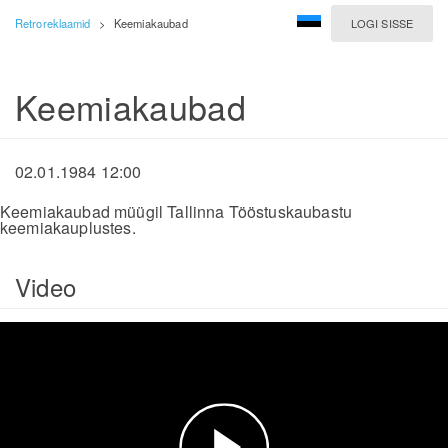
Retroreklaamid
>
Keemiakaubad
LOGI SISSE
Keemiakaubad
02.01.1984 12:00
Keemiakaubad müügil Tallinna Tööstuskaubastu
keemiakauplustes.
Video
Esita