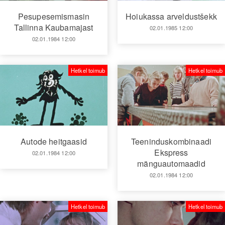
Pesupesemismasin
Hoiukassa arveldustšekk
Tallinna Kaubamajast
02.01.1985 12:00
02.01.1984 12:00
Hetkel toimub
Hetkel toimub
Autode heitgaasid
Teeninduskombinaadi
Ekspress
02.01.1984 12:00
mänguautomaadid
02.01.1984 12:00
Hetkel toimub
Hetkel toimub