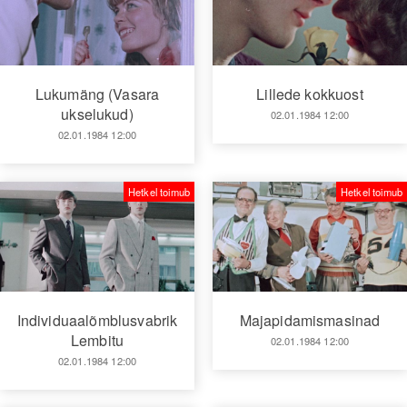
Lukumäng (Vasara
Lillede kokkuost
ukselukud)
02.01.1984 12:00
02.01.1984 12:00
Hetkel toimub
Hetkel toimub
Individuaalõmblusvabrik
Majapidamismasinad
Lembitu
02.01.1984 12:00
02.01.1984 12:00