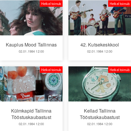
Hetkel toimub
Hetkel toimub
Kauplus Mood Tallinnas
42. Kutsekeskkool
02.01.1984 12:00
02.01.1984 12:00
Hetkel toimub
Hetkel toimub
Külmkapid Tallinna
Kellad Tallinna
Tööstuskaubastust
Tööstuskaubastust
02.01.1984 12:00
02.01.1984 12:00