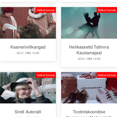
Hetkel toimub
Hetkel toimub
Kaamelivillkangad
Helikassetid Tallinna
Kaubamajast
02.01.1984 12:00
02.01.1984 12:00
Hetkel toimub
Hetkel toimub
Sindi Autoralli
Tootmiskoondise