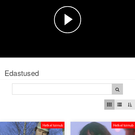
Esita
video
Edastused
Hetkel toimub
Hetkel toimub