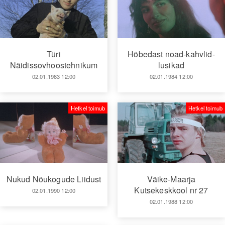
Türi
Hõbedast noad-kahvlid-
Näidissovhoostehnikum
lusikad
02.01.1983 12:00
02.01.1984 12:00
Hetkel toimub
Hetkel toimub
Väike-Maarja
Nukud Nõukogude Liidust
Kutsekeskkool nr 27
02.01.1990 12:00
02.01.1988 12:00