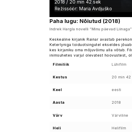
2018 / 20 min 42 sek
Režissöör: Maria Avdjuško
Paha lugu: Nõiutud (2018)
Indrek Hargla novelli “Minu päevad Liinaga” 
Keskealine kirjanik Rainar avastab perekon
Keterlyniga toiduotsingutel ekseldes jõuab
kes kirjaniku oma mõjuvõimu alla võtab. Fil
inimsuhetes varjul olevatest hoovustest, ol
Filmiliik
Lühifilm
Kestus
20 min 42
Keel
eesti
Aasta
2018
Värv
Värviline
Heli
Helifilm