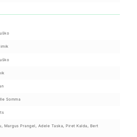
juško
imik
juško
ik
an
lle Somma
ts
u, Margus Prangel, Adele Taska, Piret Kalda, Bert