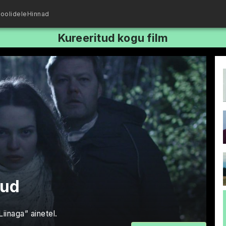
oolidele
Hinnad
Kureeritud kogu film
tud
iinaga” ainetel.