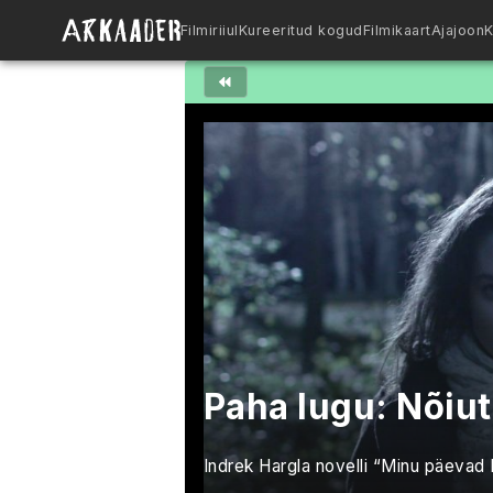
Filmiriiul
Kureeritud kogud
Filmikaart
Ajajoon
K
Paha lugu: Nõiu
Indrek Hargla novelli “Minu päevad L