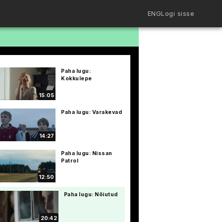
ENG
Logi sisse
Filmiriiul
Kureeritud kogud
Filmikaart
Paha lugu:
Ajajoon
Kokkulepe
Koolidele
Hinnad
15:05
ENG
Paha lugu: Varakevad
14:27
Paha lugu: Nissan
Patrol
12:50
Paha lugu: Nõiutud
20:42