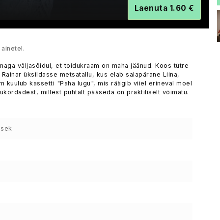
Laenuta 1.60 €
ainetel.
naga väljasõidul, et toidukraam on maha jäänud. Koos tütre
 Rainar üksildasse metsatallu, kus elab salapärane Liina,
m kuulub kassetti "Paha lugu", mis räägib viiel erineval moel
ukordadest, millest puhtalt pääseda on praktiliselt võimatu.
 sek