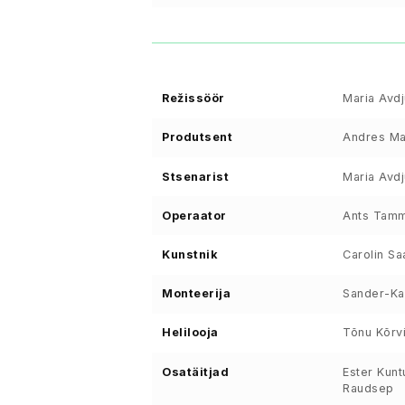
Režissöör
Maria Avd
Produtsent
Andres Ma
Stsenarist
Maria Avd
Operaator
Ants Tamm
Kunstnik
Carolin Sa
Monteerija
Sander-Ka
Helilooja
Tõnu Kõrvi
Osatäitjad
Ester Kunt
Raudsep