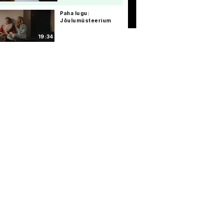
Paha lugu:
Jõulumüsteerium
19:34