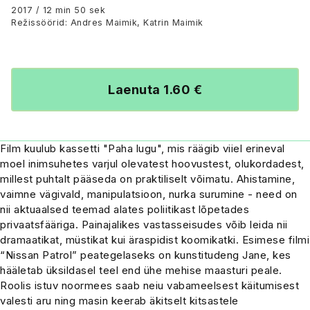
2017 / 12 min 50 sek
Režissöörid: Andres Maimik, Katrin Maimik
Laenuta 1.60 €
Film kuulub kassetti "Paha lugu", mis räägib viiel erineval
moel inimsuhetes varjul olevatest hoovustest, olukordadest,
millest puhtalt pääseda on praktiliselt võimatu. Ahistamine,
vaimne vägivald, manipulatsioon, nurka surumine - need on
nii aktuaalsed teemad alates poliitikast lõpetades
privaatsfääriga. Painajalikes vastasseisudes võib leida nii
dramaatikat, müstikat kui äraspidist koomikatki. Esimese filmi
“Nissan Patrol” peategelaseks on kunstitudeng Jane, kes
hääletab üksildasel teel end ühe mehise maasturi peale.
Roolis istuv noormees saab neiu vabameelsest käitumisest
valesti aru ning masin keerab äkitselt kitsastele