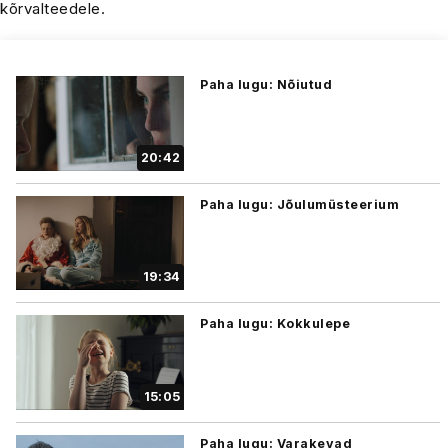
kõrvalteedele.
Paha lugu: Nõiutud
20:42
Paha lugu: Jõulumüsteerium
19:34
Paha lugu: Kokkulepe
15:05
Paha lugu: Varakevad