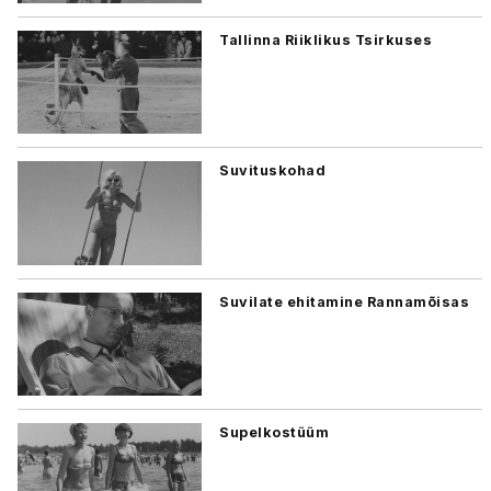
Tallinna Riiklikus Tsirkuses
Suvituskohad
Suvilate ehitamine Rannamõisas
Supelkostüüm