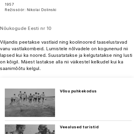
1957
Režissöör: Nikolai Dolinski
Nõukogude Eesti nr 10
Viljandis peetakse vastlaid ning koolinoored taaselustavad
vanu vastlakombeid. Lumistele nõlvadele on kogunenud nii
lapsed kui ka noored. Suusatatakse ja kelgutatakse ning lusti
on kõigil. Mäest lastakse alla nii väikestel kelkudel kui ka
saanimõõtu kelgul.
Võsu puhkekodus
Veealused turistid