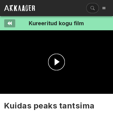
Kureeritud kogu film
Filmiriiul
Kureeritud kogud
Filmikaart
Ajajoon
Koolidele
Hinnad
Esita
ENG
video
Kuidas peaks tantsima