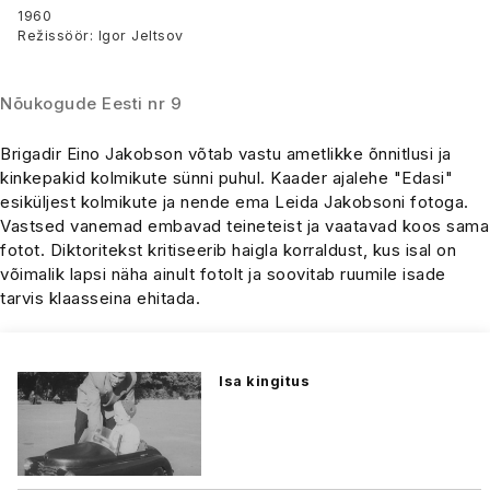
1960
Režissöör: Igor Jeltsov
Nõukogude Eesti nr 9
Brigadir Eino Jakobson võtab vastu ametlikke õnnitlusi ja
kinkepakid kolmikute sünni puhul. Kaader ajalehe "Edasi"
esiküljest kolmikute ja nende ema Leida Jakobsoni fotoga.
Vastsed vanemad embavad teineteist ja vaatavad koos sama
fotot. Diktoritekst kritiseerib haigla korraldust, kus isal on
võimalik lapsi näha ainult fotolt ja soovitab ruumile isade
tarvis klaasseina ehitada.
Isa kingitus