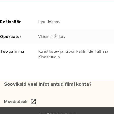
Režissöör
Igor Jeltsov
Operaator
Vladimir Žukov
Tootjafirma
Kunstiliste- ja Kroonikafilmide Tallinna
Kinostuudio
Sooviksid veel infot antud filmi kohta?
Meediateek