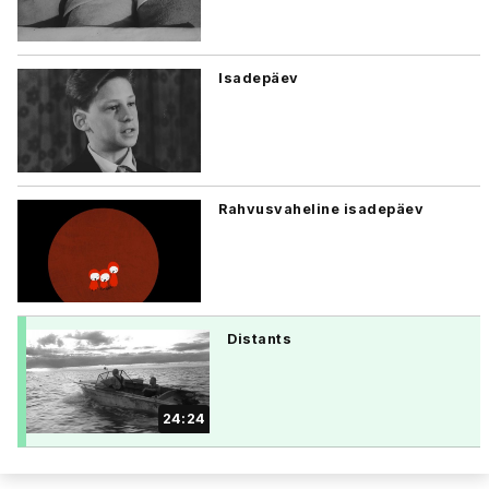
Isadepäev
Rahvusvaheline isadepäev
Distants
24:24