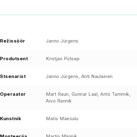
Režissöör
Janno Jürgens
Produtsent
Kristjan Pütsep
Stsenarist
Janno Jürgens, Anti Naulainen
Operaator
Mart Raun, Gunnar Laal, Ants Tammik,
Aivo Rannik
Kunstnik
Matis Mäesalu
Monteerija
Martin Männik